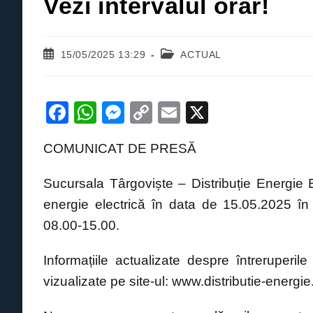
Vezi intervalul orar!
Post
Post
15/05/2025 13:29
ACTUAL
published:
category:
F
W
M
C
E
X
a
h
e
o
m
COMUNICAT DE PRESĂ
c
at
ss
p
ail
e
s
e
y
Sucursala Târgoviște – Distribuție Energie 
b
A
n
Li
energie electrică în data de 15.05.2025 î
o
p
g
n
08.00-15.00.
o
p
er
k
Informațiile actualizate despre întreruperile 
k
vizualizate pe site-ul: www.distributie-energie