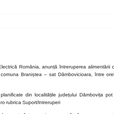
Electrică România, anunță întreruperea alimentării 
n comuna Braniștea – sat Dâmbovicioara, între ore
planificate din localitățile județului Dâmbovița pot 
.ro rubrica Suport/Intreruperi