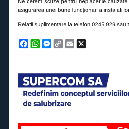
Ne cerem scuze pentru neplăcerile cauzate 
asigurarea unei bune funcționari a instalatiilor
Relatii suplimentare la telefon 0245 929 sau
F
W
M
C
E
X
a
h
e
o
m
c
at
ss
p
ail
e
s
e
y
b
A
n
Li
o
p
g
n
o
p
er
k
k