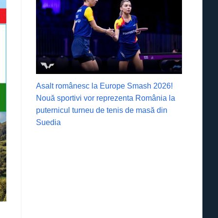
Asalt românesc la Europe Smash 2026!
Nouă sportivi vor reprezenta România la
puternicul turneu de tenis de masă din
Suedia