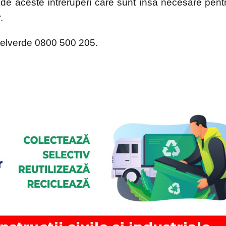
de aceste întreruperi care sunt însă necesare pent
.
 telverde 0800 500 205.