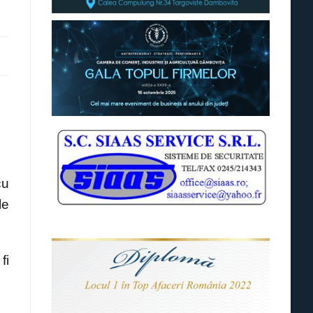
cu
le
fi