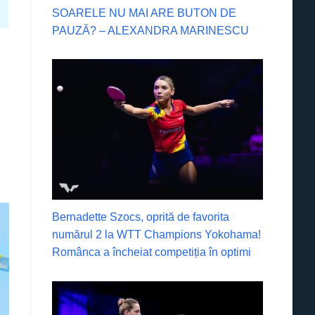
SOARELE NU MAI ARE BUTON DE
PAUZĂ? – ALEXANDRA MARINESCU
Bernadette Szocs, oprită de favorita
numărul 2 la WTT Champions Yokohama!
Românca a încheiat competiția în optimi