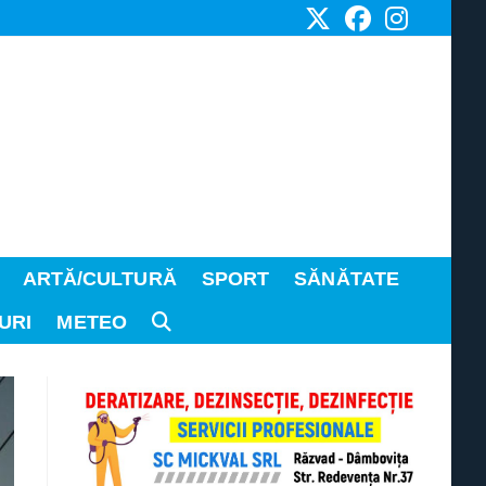
ARTĂ/CULTURĂ
SPORT
SĂNĂTATE
URI
METEO
TOGGLE
WEBSITE
SEARCH