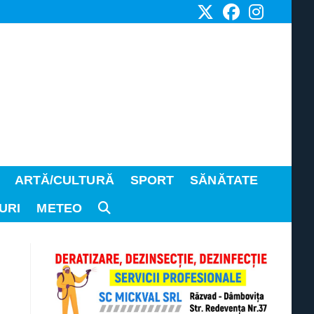
ARTĂ/CULTURĂ
SPORT
SĂNĂTATE
URI
METEO
TOGGLE
WEBSITE
SEARCH