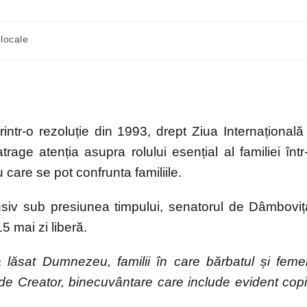
 locale
ntr-o rezoluție din 1993, drept Ziua Internațională
age atenția asupra rolului esențial al familiei într
 care se pot confrunta familiile.
lusiv sub presiunea timpului, senatorul de Dâmboviț
5 mai zi liberă.
-a lăsat Dumnezeu, familii în care bărbatul și feme
e Creator, binecuvântare care include evident copii