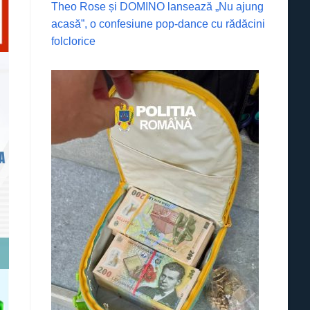
Theo Rose și DOMINO lansează „Nu ajung
acasă”, o confesiune pop-dance cu rădăcini
folclorice