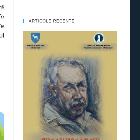
tă
în
ARTICOLE RECENTE
de
ul