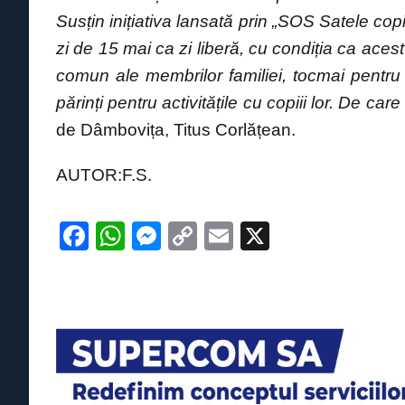
Susțin inițiativa lansată prin „SOS Satele co
zi de 15 mai ca zi liberă, cu condiția ca acest t
comun ale membrilor familiei, tocmai pentru a
părinți pentru activitățile cu copiii lor. De ca
de Dâmbovița, Titus Corlățean.
AUTOR:F.S.
F
W
M
C
E
X
a
h
e
o
m
c
at
ss
p
ail
e
s
e
y
b
A
n
Li
o
p
g
n