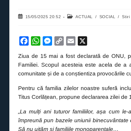
Post
Post
15/05/2025 20:52
ACTUAL
/
SOCIAL
/
Stiri
published:
category:
F
W
M
C
E
X
a
h
e
o
m
Ziua de 15 mai a fost declarată de ONU, pri
c
at
ss
p
ail
Familiei. Scopul acesteia este acela de a atr
e
s
e
y
comunitate și de a conștientiza provocările cu
b
A
n
Li
o
p
g
n
Pentru că familia zilelor noastre suferă inc
o
p
er
k
Titus Corlățean, propune declararea zilei de 1
k
„La mulți ani tuturor familiilor, așa cum le
împreună pun bazele uniunii binecuvântate d
Să nu uităm și familiile monoparentale…