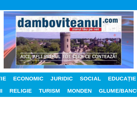
IE
ECONOMIC
JURIDIC
SOCIAL
EDUCAȚIE
I
RELIGIE
TURISM
MONDEN
GLUME/BANC