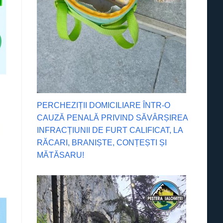
PERCHEZIȚII DOMICILIARE ÎNTR-O
CAUZĂ PENALĂ PRIVIND SĂVÂRȘIREA
INFRACȚIUNII DE FURT CALIFICAT, LA
RĂCARI, BRANIȘTE, CONȚEȘTI ȘI
MĂTĂSARU!