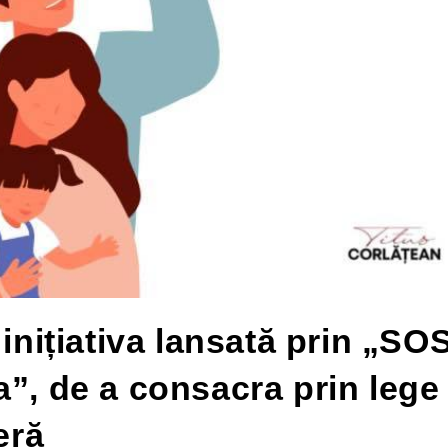
 inițiativa lansată prin „SO
a”, de a consacra prin lege
eră