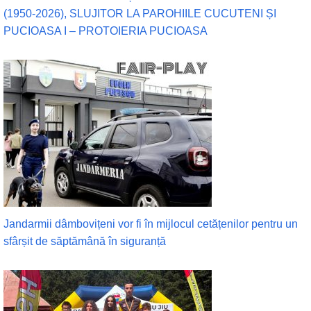
(1950-2026), SLUJITOR LA PAROHIILE CUCUTENI ȘI
PUCIOASA I – PROTOIERIA PUCIOASA
Jandarmii dâmbovițeni vor fi în mijlocul cetățenilor pentru un
sfârșit de săptămână în siguranță