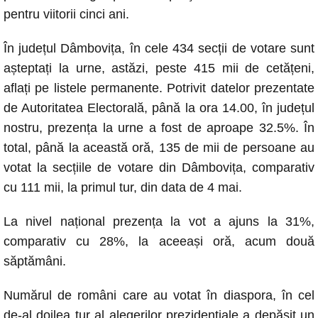
o
p
g
n
pentru viitorii cinci ani.
o
p
er
k
În județul Dâmbovița, în cele 434 secții de votare sunt
k
așteptați la urne, astăzi, peste 415 mii de cetățeni,
aflați pe listele permanente. Potrivit datelor prezentate
de Autoritatea Electorală, până la ora 14.00, în județul
nostru, prezența la urne a fost de aproape 32.5%. În
total, până la această oră, 135 de mii de persoane au
votat la secțiile de votare din Dâmbovița, comparativ
cu 111 mii, la primul tur, din data de 4 mai.
La nivel național prezența la vot a ajuns la 31%,
comparativ cu 28%, la aceeași oră, acum două
săptămâni.
Numărul de români care au votat în diaspora, în cel
de-al doilea tur al alegerilor prezidenţiale a depăşit un