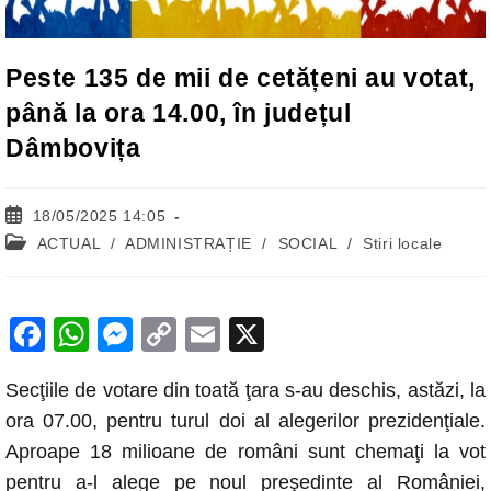
Peste 135 de mii de cetățeni au votat,
până la ora 14.00, în județul
Dâmbovița
Post
18/05/2025 14:05
published:
Post
ACTUAL
/
ADMINISTRAȚIE
/
SOCIAL
/
Stiri locale
category:
F
W
M
C
E
X
a
h
e
o
m
Secţiile de votare din toată ţara s-au deschis, astăzi, la
c
at
ss
p
ail
ora 07.00, pentru turul doi al alegerilor prezidenţiale.
e
s
e
y
Aproape 18 milioane de români sunt chemaţi la vot
b
A
n
Li
pentru a-l alege pe noul preşedinte al României,