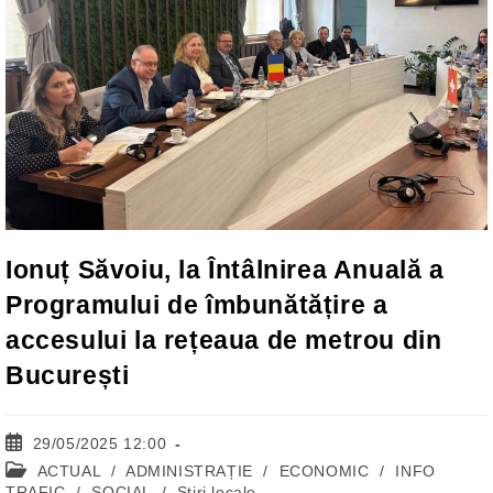
Ionuț Săvoiu, la Întâlnirea Anuală a
Programului de îmbunătățire a
accesului la rețeaua de metrou din
București
Post
29/05/2025 12:00
published:
Post
ACTUAL
/
ADMINISTRAȚIE
/
ECONOMIC
/
INFO
category:
TRAFIC
/
SOCIAL
/
Stiri locale