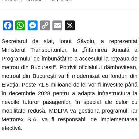
F
W
M
C
E
X
a
h
e
o
m
Secretarul de stat, Ionuț Săvoiu, a reprezentat
c
at
ss
p
ail
Ministerul Transporturilor, la „Întâlnirea Anuală a
e
s
e
y
Programului de îmbunătățire a accesului la rețeaua de
b
A
n
Li
metrou din București”. Potrivit oficialului dâmbovițean,
o
p
g
n
metroul din București va fi modernizat cu fonduri din
o
p
er
k
Elveția. Peste 71,5 milioane de lei vor fi investite până
k
în decembrie 2028 pentru a adapta infrastructura la
nevoile tuturor pasagerilor, în special ale celor cu
mobilitate redusă. MDLPA va gestiona programul, iar
Metrorex S.A. va fi responsabil de implementarea
efectivă.