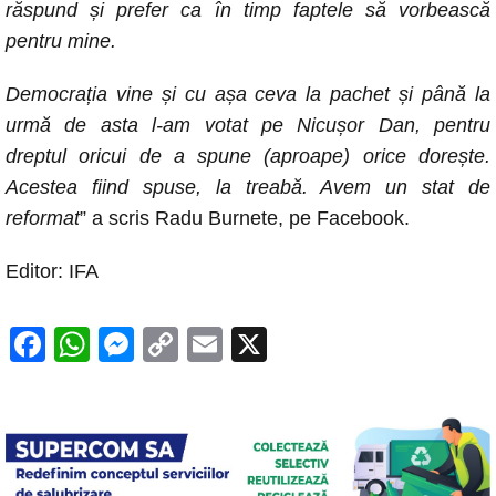
răspund și prefer ca în timp faptele să vorbească
pentru mine.
Democrația vine și cu așa ceva la pachet și până la
urmă de asta l-am votat pe Nicușor Dan, pentru
dreptul oricui de a spune (aproape) orice dorește.
Acestea fiind spuse, la treabă. Avem un stat de
reformat
” a scris Radu Burnete, pe Facebook.
Editor: IFA
F
W
M
C
E
X
a
h
e
o
m
c
at
ss
p
ail
e
s
e
y
b
A
n
Li