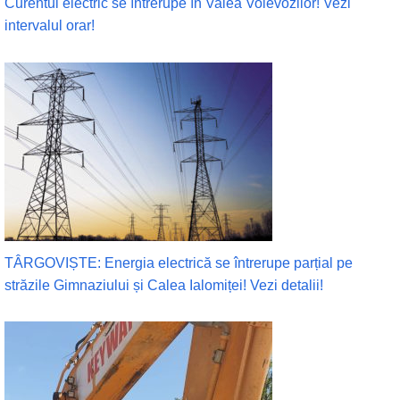
Curentul electric se întrerupe în Valea Voievozilor! Vezi
intervalul orar!
TÂRGOVIȘTE: Energia electrică se întrerupe parțial pe
străzile Gimnaziului și Calea Ialomiței! Vezi detalii!