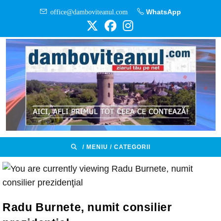
Skip
office@damboviteanul.com
WhatsApp
to
content
/ MENIU / CATEGORII
Radu Burnete, numit consilier