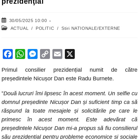
prezidenţial
Post
30/05/2025 10:00
published:
Post
ACTUAL
/
POLITIC
/
Stiri NATIONALE/EXTERNE
category:
F
W
M
C
E
X
a
h
e
o
m
Primul consilier prezidențial numit de către
c
at
ss
p
ail
președintele Nicușor Dan este Radu Burnete.
e
s
e
y
b
A
n
Li
”
Două lucruri îmi lipsesc în acest moment. Un selfie cu
o
p
g
n
domnul președinte Nicușor Dan și suficient timp ca să
răspund la toate mesajele și solicitările pe care le
o
p
er
k
primesc în acest moment. Este adevărat că
k
președintele Nicușor Dan mi-a propus să fiu consilierul
său prezidențial pentru probleme economice și sociale