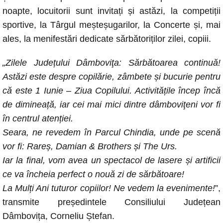
b
A
n
Li
noapte, locuitorii sunt invitați și astăzi, la competiții
o
p
g
n
sportive, la Târgul meșteșugarilor, la Concerte și, mai
o
p
er
k
ales, la menifestări dedicate sărbătoriților zilei, copiii.
k
„Zilele Județului Dâmboviţa: Sărbătoarea continuă!
Astăzi este despre copilărie, zâmbete și bucurie pentru
că este 1 Iunie – Ziua Copilului. Activitățile încep încă
de dimineață, iar cei mai mici dintre dâmboviţeni vor fi
în centrul atenției.
Seara, ne revedem în Parcul Chindia, unde pe scenă
vor fi: Rareș, Damian & Brothers și The Urs.
Iar la final, vom avea un spectacol de lasere și artificii
ce va încheia perfect o nouă zi de sărbătoare!
La Mulți Ani tuturor copiilor! Ne vedem la evenimente!
”,
transmite președintele Consiliului Județean
Dâmbovița, Corneliu Ștefan.