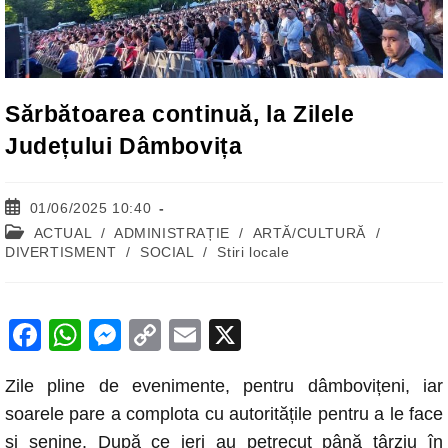
Sărbătoarea continuă, la Zilele
Județului Dâmbovița
Post
01/06/2025 10:40
published:
Post
ACTUAL
/
ADMINISTRAȚIE
/
ARTĂ/CULTURĂ
/
category:
DIVERTISMENT
/
SOCIAL
/
Stiri locale
F
W
M
C
E
X
a
h
e
o
m
Zile pline de evenimente, pentru dâmbovițeni, iar
c
at
ss
p
ail
soarele pare a complota cu autoritățile pentru a le face
e
s
e
y
și senine. După ce ieri au petrecut până târziu în