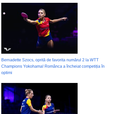
Bernadette Szocs, oprită de favorita numărul 2 la WTT
Champions Yokohama! Românca a încheiat competiția în
optimi