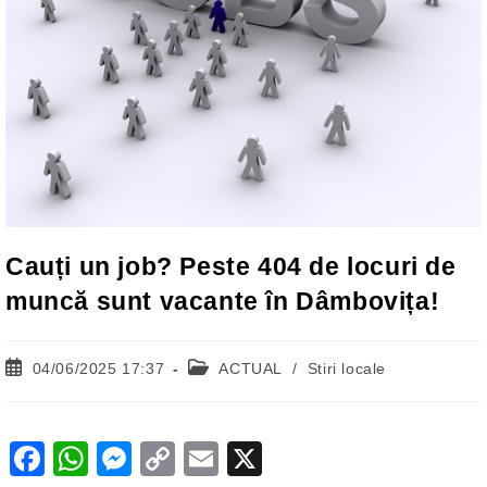
Cauți un job? Peste 404 de locuri de
muncă sunt vacante în Dâmbovița!
Post
Post
04/06/2025 17:37
ACTUAL
/
Stiri locale
published:
category:
F
W
M
C
E
X