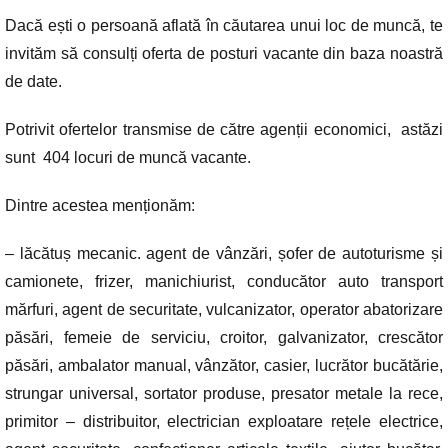
a
h
e
o
m
Dacă ești o persoană aflată în căutarea unui loc de muncă, te
c
at
ss
p
ail
invităm să consulți oferta de posturi vacante din baza noastră
e
s
e
y
de date.
b
A
n
Li
o
p
g
n
Potrivit ofertelor transmise de către agenții economici, astăzi
o
p
er
k
sunt 404 locuri de muncă vacante.
k
Dintre acestea menționăm:
– lăcătuș mecanic. agent de vânzări, șofer de autoturisme și
camionete, frizer, manichiurist, conducător auto transport
mărfuri, agent de securitate, vulcanizator, operator abatorizare
păsări, femeie de serviciu, croitor, galvanizator, crescător
păsări, ambalator manual, vânzător, casier, lucrător bucătărie,
strungar universal, sortator produse, presator metale la rece,
primitor – distribuitor, electrician exploatare rețele electrice,