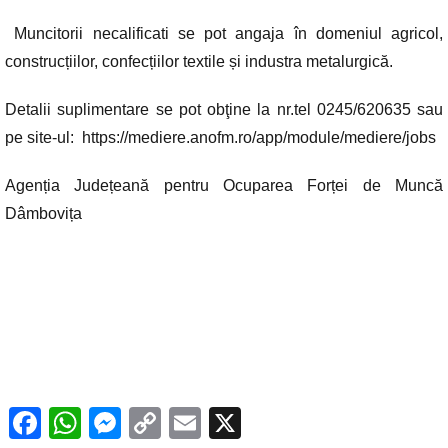
Muncitorii necalificati se pot angaja în domeniul agricol,
construcțiilor, confecțiilor textile și industra metalurgică.
Detalii suplimentare se pot obţine la nr.tel 0245/620635 sau
pe site-ul: https://mediere.anofm.ro/app/module/mediere/jobs
Agenția Județeană pentru Ocuparea Forței de Muncă
Dâmbovița
F
W
M
C
E
X