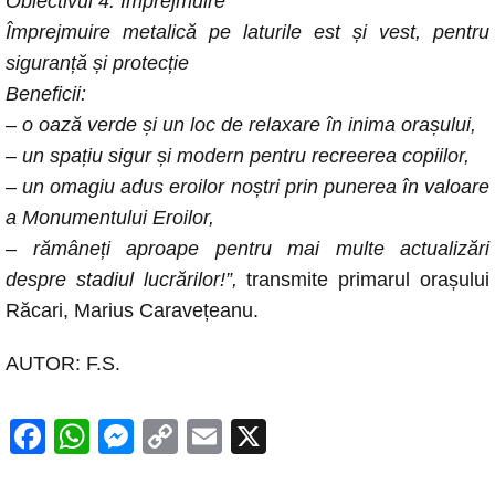
Obiectivul 4: Împrejmuire
Împrejmuire metalică pe laturile est și vest, pentru
siguranță și protecție
Beneficii:
– o oază verde și un loc de relaxare în inima orașului,
– un spațiu sigur și modern pentru recreerea copiilor,
– un omagiu adus eroilor noștri prin punerea în valoare
a Monumentului Eroilor,
– rămâneți aproape pentru mai multe actualizări
despre stadiul lucrărilor!”,
transmite primarul orașului
Răcari, Marius Caravețeanu.
AUTOR: F.S.
F
W
M
C
E
X
a
h
e
o
m