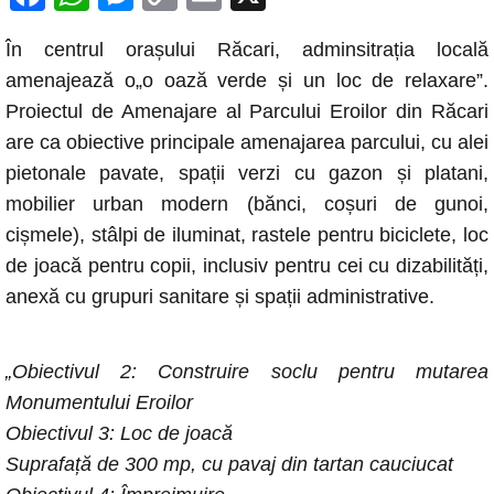
a
h
e
o
m
În centrul orașului Răcari, adminsitrația locală
c
at
ss
p
ail
amenajează o„o oază verde și un loc de relaxare”.
e
s
e
y
Proiectul de Amenajare al Parcului Eroilor din Răcari
b
A
n
Li
are ca obiective principale amenajarea parcului, cu alei
o
p
g
n
pietonale pavate, spații verzi cu gazon și platani,
o
p
er
k
mobilier urban modern (bănci, coșuri de gunoi,
k
cișmele), stâlpi de iluminat, rastele pentru biciclete, loc
de joacă pentru copii, inclusiv pentru cei cu dizabilități,
anexă cu grupuri sanitare și spații administrative.
„Obiectivul 2: Construire soclu pentru mutarea
Monumentului Eroilor
Obiectivul 3: Loc de joacă
Suprafață de 300 mp, cu pavaj din tartan cauciucat