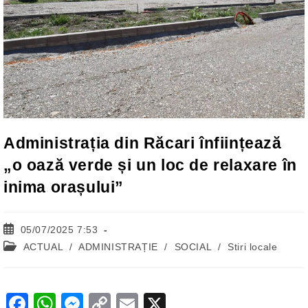
Administrația din Răcari înființează
„o oază verde și un loc de relaxare în
inima orașului”
Post
05/07/2025 7:53
published:
Post
ACTUAL
/
ADMINISTRAȚIE
/
SOCIAL
/
Stiri locale
category:
F
W
M
C
E
X