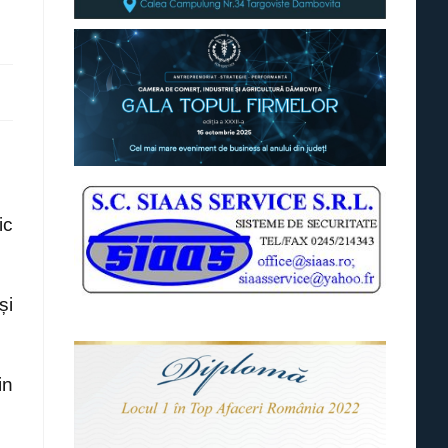
ic
și
in