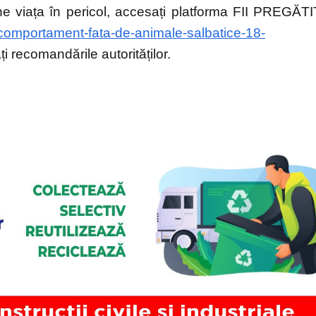
une viața în pericol, accesați platforma FII PREGĂT
ce-comportament-fata-de-animale-salbatice-18-
i recomandările autorităților.