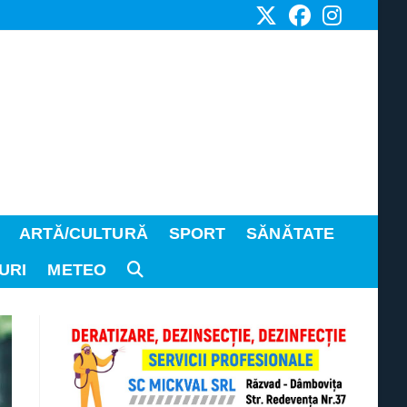
ARTĂ/CULTURĂ
SPORT
SĂNĂTATE
URI
METEO
TOGGLE
WEBSITE
SEARCH