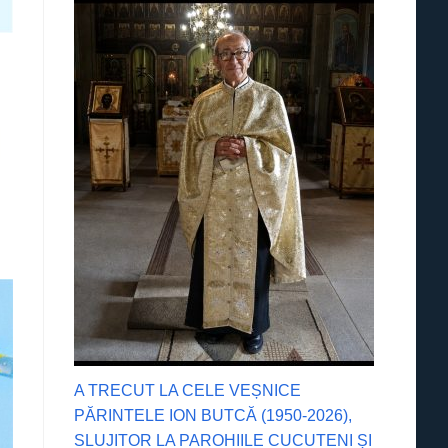
A TRECUT LA CELE VEȘNICE
PĂRINTELE ION BUTCĂ (1950-2026),
SLUJITOR LA PAROHIILE CUCUTENI ȘI