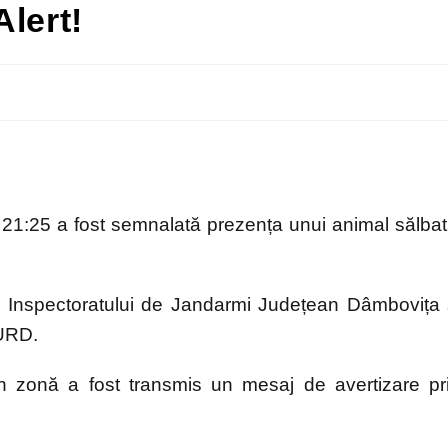
lert!
 21:25 a fost semnalată prezența unui animal sălbat
rul Inspectoratului de Jandarmi Județean Dâmbovița 
MURD.
din zonă a fost transmis un mesaj de avertizare pr