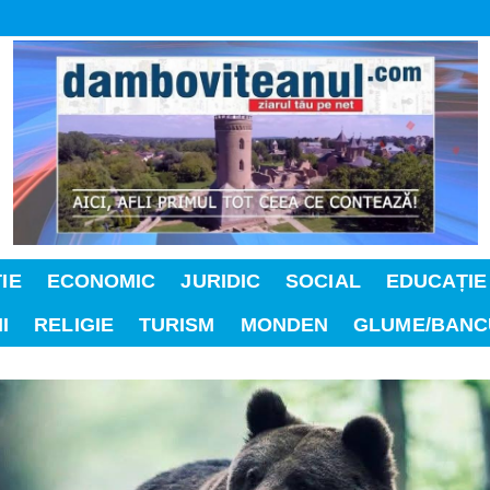
IE
ECONOMIC
JURIDIC
SOCIAL
EDUCAȚIE
I
RELIGIE
TURISM
MONDEN
GLUME/BANC