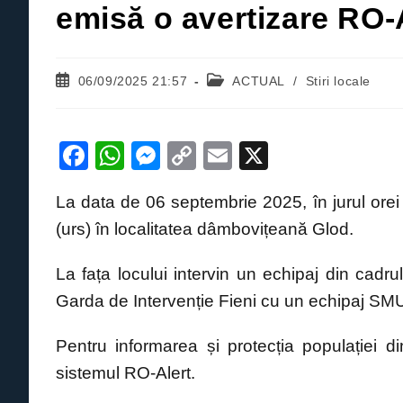
emisă o avertizare RO-A
Post
Post
06/09/2025 21:57
ACTUAL
/
Stiri locale
published:
category:
F
W
M
C
E
X
a
h
e
o
m
La data de 06 septembrie 2025, în jurul orei
c
at
ss
p
ail
(urs) în localitatea dâmbovițeană Glod.
e
s
e
y
b
A
n
Li
La fața locului intervin un echipaj din cad
o
p
g
n
Garda de Intervenție Fieni cu un echipaj S
o
p
er
k
Pentru informarea și protecția populației 
k
sistemul RO-Alert.