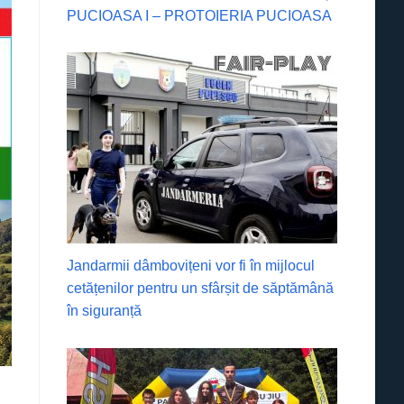
PUCIOASA I – PROTOIERIA PUCIOASA
Jandarmii dâmbovițeni vor fi în mijlocul
cetățenilor pentru un sfârșit de săptămână
în siguranță