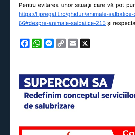
Pentru evitarea unor situații care vă pot p
https://fiipregatit.ro/ghiduri/animale-salbati
66#despre-animale-salbatice-215
și respectaț
F
W
M
C
E
X
a
h
e
o
m
c
at
ss
p
ail
e
s
e
y
b
A
n
Li
o
p
g
n
o
p
er
k
k