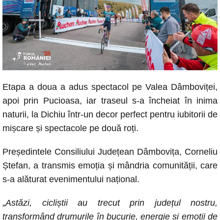
Etapa a doua a adus spectacol pe Valea Dâmboviței,
apoi prin Pucioasa, iar traseul s-a încheiat în inima
naturii, la Dichiu într-un decor perfect pentru iubitorii de
mișcare și spectacole pe două roți.
Președintele Consiliului Județean Dâmbovița, Corneliu
Ștefan, a transmis emoția și mândria comunității, care
s-a alăturat evenimentului național.
„
Astăzi, cicliștii au trecut prin județul nostru,
transformând drumurile în bucurie, energie și emoții de