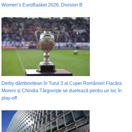
Women’s EuroBasket 2026, Division B
Derby dâmbovițean în Turul 3 al Cupei României! Flacăra
Moreni și Chindia Târgoviște se duelează pentru un loc în
play-off