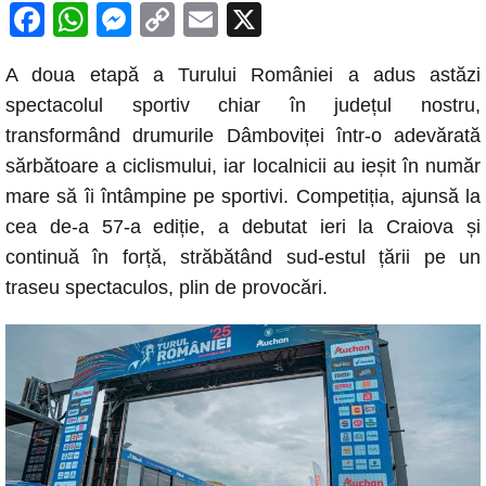
F
W
M
C
E
X
a
h
e
o
m
A doua etapă a Turului României a adus astăzi
c
at
ss
p
ail
spectacolul sportiv chiar în județul nostru,
e
s
e
y
transformând drumurile Dâmboviței într-o adevărată
b
A
n
Li
sărbătoare a ciclismului, iar localnicii au ieșit în număr
o
p
g
n
mare să îi întâmpine pe sportivi. Competiția, ajunsă la
o
p
er
k
cea de-a 57-a ediție, a debutat ieri la Craiova și
k
continuă în forță, străbătând sud-estul țării pe un
traseu spectaculos, plin de provocări.