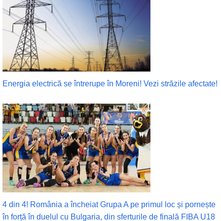
Energia electrică se întrerupe în Moreni! Vezi străzile afectate!
4 din 4! România a încheiat Grupa A pe primul loc și pornește
în forță în duelul cu Bulgaria, din sferturile de finală FIBA U18