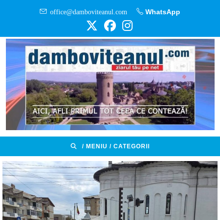
Skip
office@damboviteanul.com
WhatsApp
to
content
/ MENIU / CATEGORII