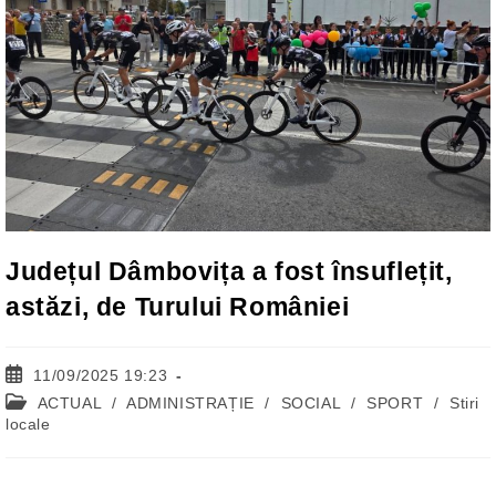
Județul Dâmbovița a fost însuflețit,
astăzi, de Turului României
Post
11/09/2025 19:23
published:
Post
ACTUAL
/
ADMINISTRAȚIE
/
SOCIAL
/
SPORT
/
Stiri
category:
locale