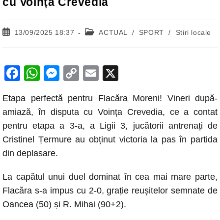
cu Voința Crevedia
Post
Post
13/09/2025 18:37
ACTUAL
/
SPORT
/
Stiri locale
published:
category:
F
W
M
C
E
X
a
h
e
o
m
Etapa perfectă pentru Flacăra Moreni! Vineri după-
c
at
ss
p
ail
amiază, în disputa cu Voința Crevedia, ce a contat
e
s
e
y
pentru etapa a 3-a, a Ligii 3, jucătorii antrenați de
b
A
n
Li
Cristinel Țermure au obținut victoria la pas în partida
o
p
g
n
din deplasare.
o
p
er
k
La capătul unui duel dominat în cea mai mare parte,
k
Flacăra s-a impus cu 2-0, grație reușitelor semnate de
Oancea (50) și R. Mihai (90+2).