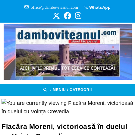
Skip
office@damboviteanul.com
WhatsApp
to
content
/ MENIU / CATEGORII
Flacăra Moreni, victorioasă în duelul