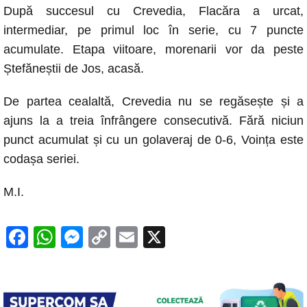
După succesul cu Crevedia, Flacăra a urcat,
intermediar, pe primul loc în serie, cu 7 puncte
acumulate. Etapa viitoare, morenarii vor da peste
Ștefăneștii de Jos, acasă.
De partea cealaltă, Crevedia nu se regăsește și a
ajuns la a treia înfrângere consecutivă. Fără niciun
punct acumulat și cu un golaveraj de 0-6, Voința este
codașa seriei.
M.I.
F
W
M
C
E
X
a
h
e
o
m
c
at
ss
p
ail
e
s
e
y