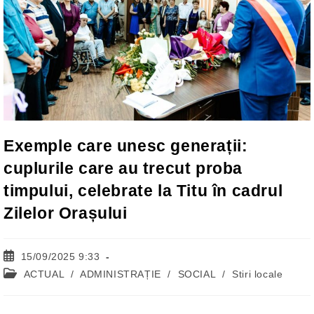
Exemple care unesc generații:
cuplurile care au trecut proba
timpului, celebrate la Titu în cadrul
Zilelor Orașului
Post
15/09/2025 9:33
published:
Post
ACTUAL
/
ADMINISTRAȚIE
/
SOCIAL
/
Stiri locale
category: