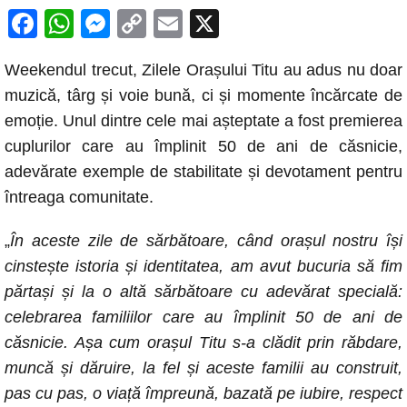
F
W
M
C
E
X
a
h
e
o
m
Weekendul trecut, Zilele Orașului Titu au adus nu doar
c
at
ss
p
ail
muzică, târg și voie bună, ci și momente încărcate de
e
s
e
y
emoție. Unul dintre cele mai așteptate a fost premierea
b
A
n
Li
cuplurilor care au împlinit 50 de ani de căsnicie,
o
p
g
n
adevărate exemple de stabilitate și devotament pentru
o
p
er
k
întreaga comunitate.
k
„
În aceste zile de sărbătoare, când orașul nostru își
cinstește istoria și identitatea, am avut bucuria să fim
părtași și la o altă sărbătoare cu adevărat specială:
celebrarea familiilor care au împlinit 50 de ani de
căsnicie. Așa cum orașul Titu s-a clădit prin răbdare,
muncă și dăruire, la fel și aceste familii au construit,
pas cu pas, o viață împreună, bazată pe iubire, respect