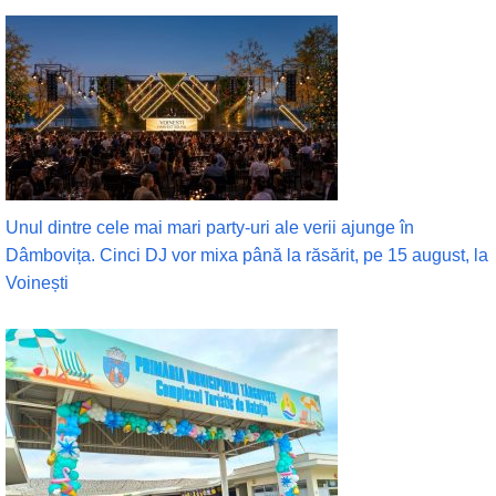
Unul dintre cele mai mari party-uri ale verii ajunge în
Dâmbovița. Cinci DJ vor mixa până la răsărit, pe 15 august, la
Voinești