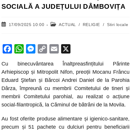
SOCIALĂ A JUDEȚULUI DÂMBOVIȚA
Post
Post
17/09/2025 10:00
ACTUAL
/
RELIGIE
/
Stiri locale
published:
category:
F
W
M
C
E
X
a
h
e
o
m
Cu binecuvântarea Înaltpreasfințitului Părinte
c
at
ss
p
ail
Arhiepiscop și Mitropolit Nifon, preoții Mocanu Frâncu
e
s
e
y
Eduard Ştefan și Bărcoi Andrei Daniel de la Parohia
b
A
n
Li
Dârza, împreună cu membrii Comitetului de tineri și
o
p
g
n
membrii Comitetului parohial, au realizat o acțiune
o
p
er
k
social-filantropică, la Căminul de bătrâni de la Movila.
k
Au fost oferite produse alimentare și igienico-sanitare,
precum și 51 pachete cu dulciuri pentru beneficiarii