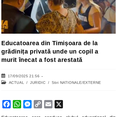
Educatoarea din Timișoara de la
grădinița privată unde un copil a
murit înecat a fost arestată
Post
17/09/2025 21:56
published:
Post
ACTUAL
/
JURIDIC
/
Stiri NATIONALE/EXTERNE
category:
F
W
M
C
E
X
a
h
e
o
m