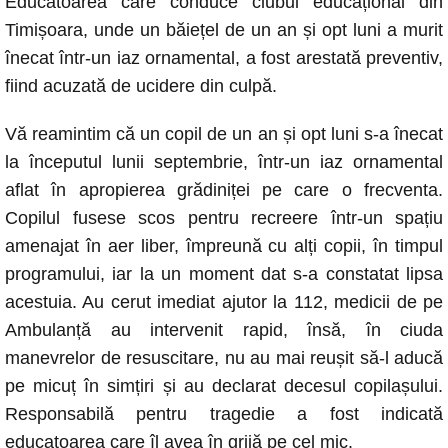
Educatoarea care conduce clubul educațional din
c
at
ss
p
ail
Timișoara, unde un băiețel de un an și opt luni a murit
e
s
e
y
înecat într-un iaz ornamental, a fost arestată preventiv,
b
A
n
Li
fiind acuzată de ucidere din culpă.
o
p
g
n
Vă reamintim că un copil de un an și opt luni s-a înecat
o
p
er
k
la începutul lunii septembrie, într-un iaz ornamental
k
aflat în apropierea grădiniței pe care o frecventa.
Copilul fusese scos pentru recreere într-un spațiu
amenajat în aer liber, împreună cu alți copii, în timpul
programului, iar la un moment dat s-a constatat lipsa
acestuia. Au cerut imediat ajutor la 112, medicii de pe
Ambulanță au intervenit rapid, însă, în ciuda
manevrelor de resuscitare, nu au mai reușit să-l aducă
pe micuț în simțiri și au declarat decesul copilașului.
Responsabilă pentru tragedie a fost indicată
educatoarea care îl avea în grijă pe cel mic.