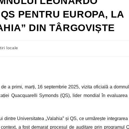
DOMNULUI LEONARDO
 QS PENTRU EUROPA, LA
AHIA” DIN TÂRGOVIȘTE
tiri locale
de a primi, marți, 16 septembrie 2025, vizita oficială a domnul
ației Quacquarelli Symonds (QS), lider mondial în evaluarea 
ului dintre Universitatea „Valahia” și QS, ce urmărește integrarea 
t context, a fost demarat procesul de auditare prin programul 