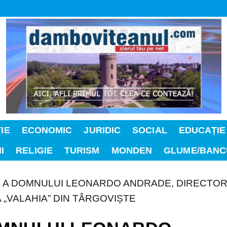
IE
ECONOMIC
JURIDIC
SOCIAL
EDUCAȚIE
I
RELIGIE
TURISM
MONDEN
GLUME/BANC