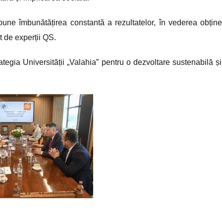
opune îmbunătățirea constantă a rezultatelor, în vederea obținer
at de experții QS.
tegia Universității „Valahia” pentru o dezvoltare sustenabilă și