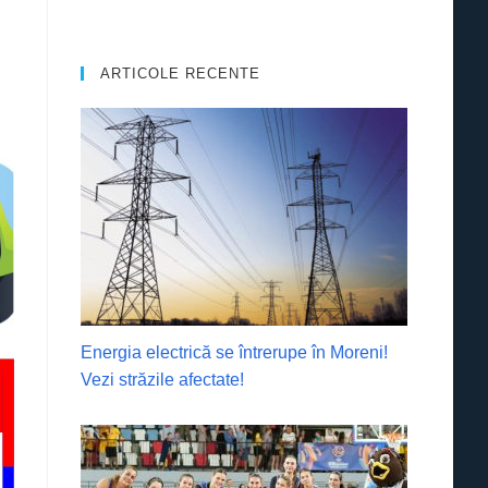
ARTICOLE RECENTE
Energia electrică se întrerupe în Moreni!
Vezi străzile afectate!