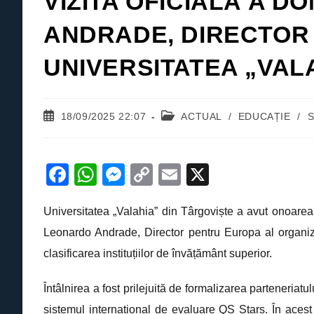
VIZITA OFICIALĂ A 
ANDRADE, DIRECTOR
UNIVERSITATEA „VAL
Post
Post
18/09/2025 22:07
ACTUAL
/
EDUCAȚIE
/
S
published:
category:
F
W
M
C
E
X
a
h
e
o
m
Universitatea „Valahia” din Târgoviște a avut onoarea 
c
at
ss
p
ail
Leonardo Andrade, Director pentru Europa al organiz
e
s
e
y
clasificarea instituțiilor de învățământ superior.
b
A
n
Li
o
p
g
n
Întâlnirea a fost prilejuită de formalizarea parteneriat
o
p
er
k
sistemul internațional de evaluare QS Stars. În aces