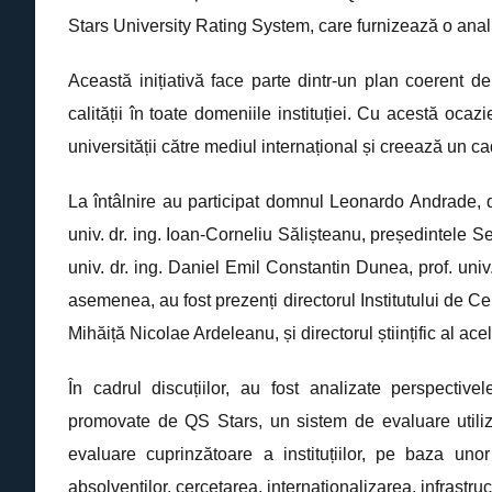
k
Stars University Rating System, care furnizează o anali
Această inițiativă face parte dintr-un plan coerent d
calității în toate domeniile instituției. Cu acestă oca
universității către mediul internațional și creează un 
La întâlnire au participat domnul Leonardo Andrade, di
univ. dr. ing. Ioan-Corneliu Sălișteanu, președintele Sena
univ. dr. ing. Daniel Emil Constantin Dunea, prof. univ
asemenea, au fost prezenți directorul Institutului de Cerc
Mihăiță Nicolae Ardeleanu, și directorul științific al ace
În cadrul discuțiilor, au fost analizate perspectiv
promovate de QS Stars, un sistem de evaluare utiliz
evaluare cuprinzătoare a instituțiilor, pe baza unor 
absolvenților, cercetarea, internaționalizarea, infrastru