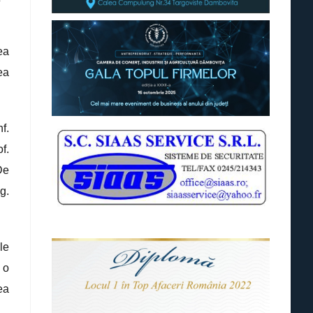
ea
ea
f.
of.
De
ng.
le
 o
ea