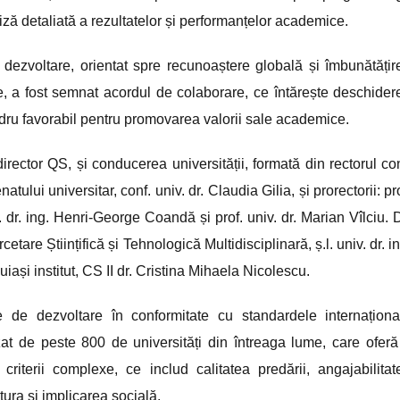
ză detaliată a rezultatelor și performanțelor academice.
e dezvoltare, orientat spre recunoaștere globală și îmbunătățir
zie, a fost semnat acordul de colaborare, ce întărește deschider
cadru favorabil pentru promovarea valorii sale academice.
rector QS, și conducerea universității, formată din rectorul con
tului universitar, conf. univ. dr. Claudia Gilia, și prorectorii: pr
. dr. ing. Henri-George Coandă și prof. univ. dr. Marian Vîlciu. 
etare Științifică și Tehnologică Multidisciplinară, ș.l. univ. dr. i
luiași institut, CS II dr. Cristina Mihaela Nicolescu.
ele de dezvoltare în conformitate cu standardele internaționa
at de peste 800 de universități din întreaga lume, care oferă
criterii complexe, ce includ calitatea predării, angajabilitat
ctura și implicarea socială.