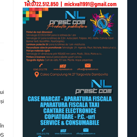
ui
și
în
QS