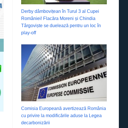
Derby dâmbovițean în Turul 3 al Cupei
României! Flacăra Moreni și Chindia
Târgoviște se duelează pentru un loc în
play-off
Comisia Europeană avertizează România
cu privire la modificările aduse la Legea
decarbonizării