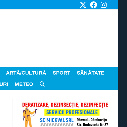
ARTĂ/CULTURĂ
SPORT
SĂNĂTATE
URI
METEO
TOGGLE
WEBSITE
SEARCH