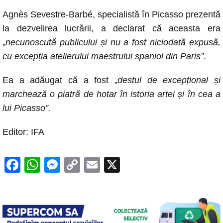
Agnès Sevestre-Barbé, specialistă în Picasso prezentă
la dezvelirea lucrării, a declarat că aceasta era
„
necunoscută publicului și nu a fost niciodată expusă,
cu excepția atelierului maestrului spaniol din Paris”
.
Ea a adăugat că a fost „
destul de excepțional și
marchează o piatră de hotar în istoria artei și în cea a
lui Picasso”.
Editor: IFA
F
W
M
C
E
X
a
h
e
o
m
c
at
ss
p
ail
e
s
e
y