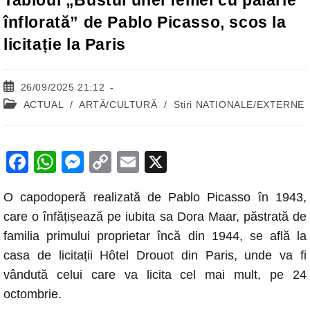
Tabloul „Bustul unei femei cu pălărie
înflorată” de Pablo Picasso, scos la
licitație la Paris
Post
26/09/2025 21:12
published:
Post
ACTUAL
/
ARTĂ/CULTURĂ
/
Stiri NATIONALE/EXTERNE
category:
F
W
M
C
E
X
a
h
e
o
m
O capodoperă realizată de Pablo Picasso în 1943,
c
at
ss
p
ail
care o înfățișează pe iubita sa Dora Maar, păstrată de
e
s
e
y
familia primului proprietar încă din 1944, se află la
b
A
n
Li
casa de licitații Hôtel Drouot din Paris, unde va fi
o
p
g
n
vândută celui care va licita cel mai mult, pe 24
o
p
er
k
octombrie.