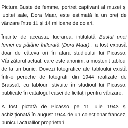
k
Pictura Buste de femme, portret captivant al muzei și
iubitei sale, Dora Maar, este estimată la un preț de
vânzare între 11 și 14 milioane de dolari.
Înainte de aceasta, lucrarea, intitulată
Bustul unei
femei cu pălărie înflorată (Dora Maar) ,
a fost expusă
doar de câteva ori în afara studioului lui Picasso.
Vânzătorul actual, care este anonim, a moștenit tabloul
de la un bunic. Dovezi fotografice ale tabloului există
într-o pereche de fotografii din 1944 realizate de
Brassaï, cu tablouri stivuite în studioul lui Picasso,
publicate în
catalogul
casei de licitații pentru vânzare.
A fost pictată de Picasso pe 11 iulie 1943 și
achiziționată în august 1944 de un colecționar francez,
bunicul actualilor proprietari.