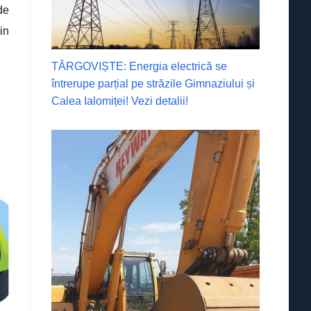
de
in
TÂRGOVIȘTE: Energia electrică se
întrerupe parțial pe străzile Gimnaziului și
Calea Ialomiței! Vezi detalii!