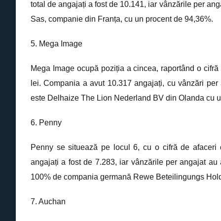
total de angajați a fost de 10.141, iar vânzările per an
Sas, companie din Franța, cu un procent de 94,36%.
5. Mega Image
Mega Image ocupă poziția a cincea, raportând o cifră d
lei. Compania a avut 10.317 angajați, cu vânzări per 
este Delhaize The Lion Nederland BV din Olanda cu 
6. Penny
Penny se situează pe locul 6, cu o cifră de afaceri 
angajați a fost de 7.283, iar vânzările per angajat au 
100% de compania germană Rewe Beteilingungs Hold
7. Auchan