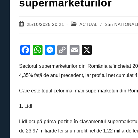
supermarketurilor
Post
Post
25/10/2025 20:21
ACTUAL
/
Stiri NATIONA
published:
category:
F
W
M
C
E
X
a
h
e
o
m
Sectorul supermarketurilor din România a încheiat 2024
c
at
ss
p
ail
4,35% față de anul precedent, iar profitul net cumulat 4,
e
s
e
y
b
A
n
Li
Care este topul celor mai mari supermarketuri din Româ
o
p
g
n
1. Lidl
o
p
er
k
k
Lidl ocupă prima poziție în clasamentul supermarketur
de 23,97 miliarde lei și un profit net de 1,22 miliarde 