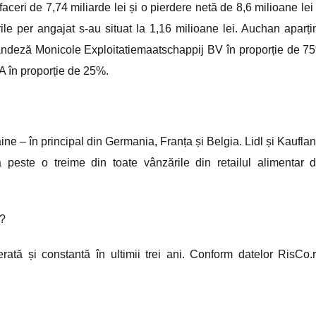
aceri de 7,74 miliarde lei și o pierdere netă de 8,6 milioane lei 
le per angajat s-au situat la 1,16 milioane lei. Auchan aparți
olandeză Monicole Exploitatiemaatschappij BV în proporție de 7
A în proporție de 25%.
ine – în principal din Germania, Franța și Belgia. Lidl și Kauflan
este o treime din toate vânzările din retailul alimentar d
i?
rată și constantă în ultimii trei ani. Conform datelor RisCo.r