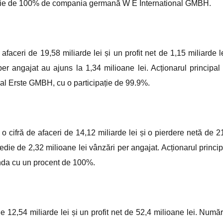
roporție de 100% de compania germană W E International GMBH.
faceri de 19,58 miliarde lei și un profit net de 1,15 miliarde le
er angajat au ajuns la 1,34 milioane lei. Acționarul principal 
l Erste GMBH, cu o participație de 99.9%.
4 o cifră de afaceri de 14,12 miliarde lei și o pierdere netă de 2
die de 2,32 milioane lei vânzări per angajat. Acționarul princip
anda cu un procent de 100%.
de 12,54 miliarde lei și un profit net de 52,4 milioane lei. Număr