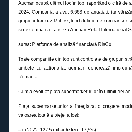
Auchan ocupă ultimul loc în top, raportând o cifră de af
2024. Compania a avut 6.663 de angajați, iar vânzări
grupului francez Mulliez, fiind deținut de compania 
și de compania franceză Auchan Retail International S
sursa: Platforma de analiză financiară RisCo
Toate companiile din top sunt controlate de grupuri stră
ambele cu actionariat german, generează împreună p
România.
Cum a evoluat piața supermarketurilor în ultimii trei an
Piața supermarketurilor a înregistrat o creștere mode
valoarea totală a pieței a fost:
– în 2022: 127,5 miliarde lei (+17,5%);