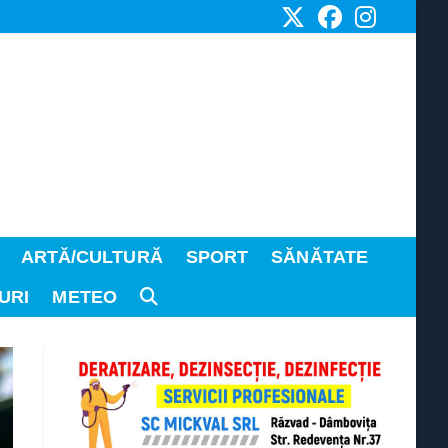
ARTĂ/CULTURĂ
SPORT
SĂNĂTATE
URI
METEO
TOGGLE
WEBSITE
SEARCH