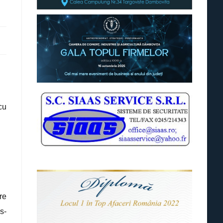
cu
re
s-