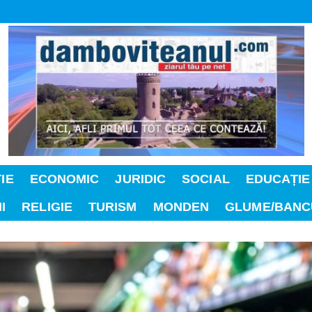
IE
ECONOMIC
JURIDIC
SOCIAL
EDUCAȚIE
I
RELIGIE
TURISM
MONDEN
GLUME/BANC