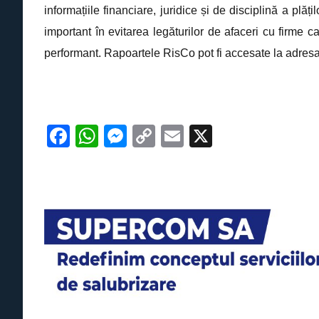
informațiile financiare, juridice și de disciplină a plă
important în evitarea legăturilor de afaceri cu firme 
performant. Rapoartele RisCo pot fi accesate la adresa 
F
W
M
C
E
X
a
h
e
o
m
c
at
ss
p
ail
e
s
e
y
b
A
n
Li
o
p
g
n
o
p
er
k
k