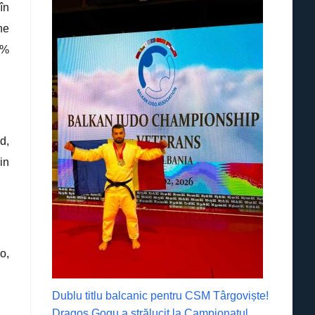
în
ne
5%
d,
in
o,
Dublu titlu balcanic pentru CSM Târgoviște!
Dragoș Gogu a strălucit la Campionatul