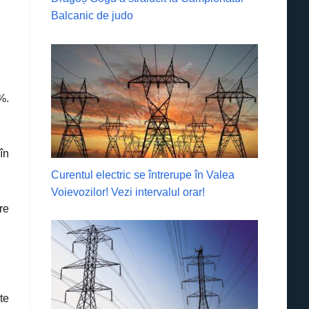
Balcanic de judo
4%.
în
Curentul electric se întrerupe în Valea
Voievozilor! Vezi intervalul orar!
re
te