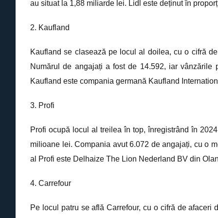
au situat la 1,88 miliarde lei. Lidl este deținut în p
2. Kaufland
Kaufland se clasează pe locul al doilea, cu o cifră de a
Numărul de angajați a fost de 14.592, iar vânzările p
Kaufland este compania germană Kaufland Internationa
3. Profi
Profi ocupă locul al treilea în top, înregistrând în 202
milioane lei. Compania avut 6.072 de angajați, cu o me
al Profi este Delhaize The Lion Nederland BV din Ol
4. Carrefour
Pe locul patru se află Carrefour, cu o cifră de afaceri 