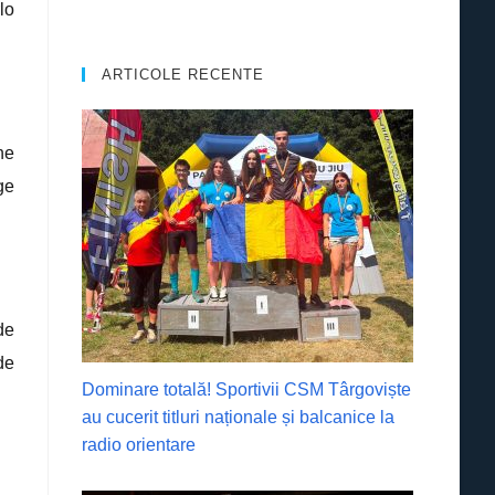
lo
ARTICOLE RECENTE
ne
ge
de
de
Dominare totală! Sportivii CSM Târgoviște
au cucerit titluri naționale și balcanice la
radio orientare