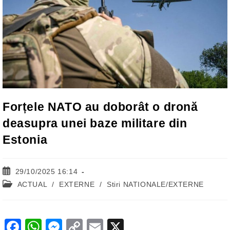
Forțele NATO au doborât o dronă
deasupra unei baze militare din
Estonia
Post
29/10/2025 16:14
published:
Post
ACTUAL
/
EXTERNE
/
Stiri NATIONALE/EXTERNE
category:
F
W
M
C
E
X