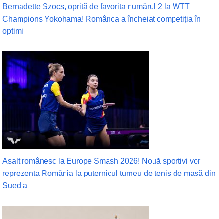
Bernadette Szocs, oprită de favorita numărul 2 la WTT
Champions Yokohama! Românca a încheiat competiția în
optimi
Asalt românesc la Europe Smash 2026! Nouă sportivi vor
reprezenta România la puternicul turneu de tenis de masă din
Suedia