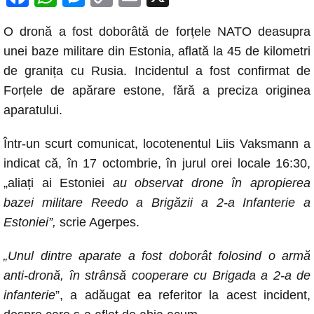
a
h
e
o
m
O dronă a fost doborâtă de forțele NATO deasupra
c
at
ss
p
ail
unei baze militare din Estonia, aflată la 45 de kilometri
e
s
e
y
de granița cu Rusia. Incidentul a fost confirmat de
b
A
n
Li
Forțele de apărare estone, fără a preciza originea
o
p
g
n
aparatului.
o
p
er
k
Într-un scurt comunicat, locotenentul Liis Vaksmann a
k
indicat că, în 17 octombrie, în jurul orei locale 16:30,
„aliați ai Estoniei
au observat drone în apropierea
bazei militare Reedo a Brigăzii a 2-a Infanterie a
Estoniei”,
scrie Agerpes.
„Unul dintre aparate a fost doborât folosind o armă
anti-dronă, în strânsă cooperare cu Brigada a 2-a de
infanterie
”, a adăugat ea referitor la acest incident,