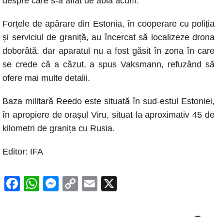
despre care s-a aflat de abia acum.
Forțele de apărare din Estonia, în cooperare cu poliția
și serviciul de graniță, au încercat să localizeze drona
doborâtă, dar aparatul nu a fost găsit în zona în care
se crede că a căzut, a spus Vaksmann, refuzând să
ofere mai multe detalii.
Baza militară Reedo este situată în sud-estul Estoniei,
în apropiere de orașul Viru, situat la aproximativ 45 de
kilometri de granița cu Rusia.
Editor: IFA
F
W
M
C
E
X
a
h
e
o
m
c
at
ss
p
ail