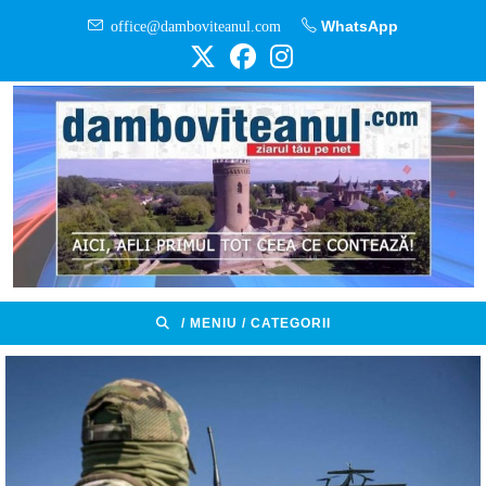
Skip
office@damboviteanul.com
WhatsApp
to
content
/ MENIU / CATEGORII