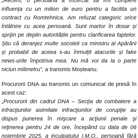
„Recent, o persoană a încercat să îmi cumpere
influența cu un milion de euro pentru a facilita un
contract cu Romtehnica. Am refuzat categoric orice
întâlnire cu acea persoană. Sunt martor în dosar și
sprijin pe deplin autoritățile pentru clarificarea faptelor.
Știu că deranjez multe socoteli ca ministru al Apărării
și probabil de aceea s-au înmulțit atacurile și fake
news-urile împotriva mea. Nu mă voi da la o parte
niciun milimetru”,
a transmis Moșteanu.
Procurorii DNA au transmis un comunicat de presă în
acest caz:
„
Procurorii din cadrul DNA – Secţia de combatere a
infracţiunilor asimilate infracţiunilor de corupţie au
dispus punerea în mişcare a acţiunii penale şi
reţinerea pentru 24 de ore, începând cu data de 06
noiembrie 2025, a inculpatului I.M.O., persoană fără