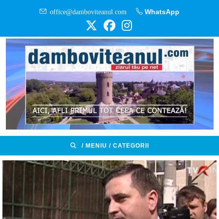
Skip
office@damboviteanul.com
WhatsApp
to
content
/ MENIU / CATEGORII