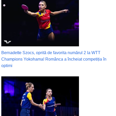
Bernadette Szocs, oprită de favorita numărul 2 la WTT
Champions Yokohama! Românca a încheiat competiția în
optimi