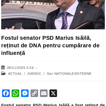
Fostul senator PSD Marius Isăilă,
reținut de DNA pentru cumpărare de
influență
Post
08/11/2025 5:54
published:
Post
ACTUAL
/
JURIDIC
/
Stiri NATIONALE/EXTERNE
category:
F
W
M
C
E
X
a
h
e
o
m
Fostul senator PSD Marius Isăilă a fost reținut de