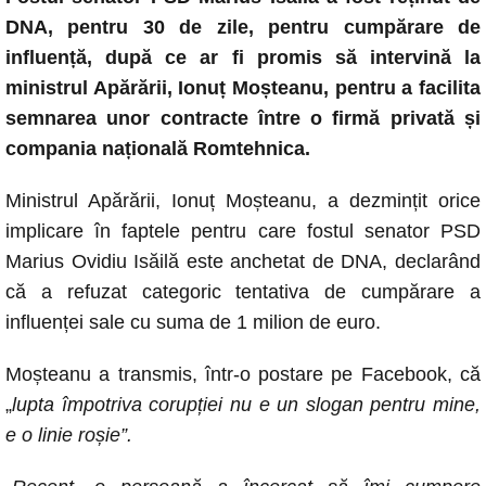
c
at
ss
p
ail
DNA, pentru 30 de zile, pentru cumpărare de
e
s
e
y
influență, după ce ar fi promis să intervină la
b
A
n
Li
ministrul Apărării, Ionuț Moșteanu, pentru a facilita
o
p
g
n
semnarea unor contracte între o firmă privată și
o
p
er
k
compania națională Romtehnica.
k
Ministrul Apărării, Ionuț Moșteanu, a dezmințit orice
implicare în faptele pentru care fostul senator PSD
Marius Ovidiu Isăilă este anchetat de DNA, declarând
că a refuzat categoric tentativa de cumpărare a
influenței sale cu suma de 1 milion de euro.
Moșteanu a transmis, într-o postare pe Facebook, că
„
lupta împotriva corupției nu e un slogan pentru mine,
e o linie roșie”.