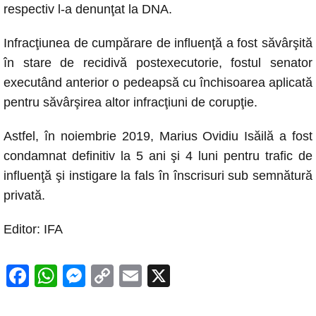
respectiv l-a denunţat la DNA.
Infracţiunea de cumpărare de influenţă a fost săvârşită
în stare de recidivă postexecutorie, fostul senator
executând anterior o pedeapsă cu închisoarea aplicată
pentru săvârşirea altor infracţiuni de corupţie.
Astfel, în noiembrie 2019, Marius Ovidiu Isăilă a fost
condamnat definitiv la 5 ani şi 4 luni pentru trafic de
influenţă şi instigare la fals în înscrisuri sub semnătură
privată.
Editor: IFA
F
W
M
C
E
X
a
h
e
o
m