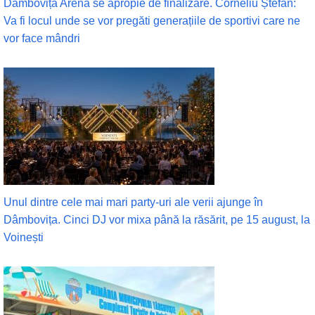
Dâmbovița Arena se apropie de finalizare. Corneliu Ștefan:
Va fi locul unde se vor pregăti generațiile de sportivi care ne
vor face mândri
Unul dintre cele mai mari party-uri ale verii ajunge în
Dâmbovița. Cinci DJ vor mixa până la răsărit, pe 15 august, la
Voinești