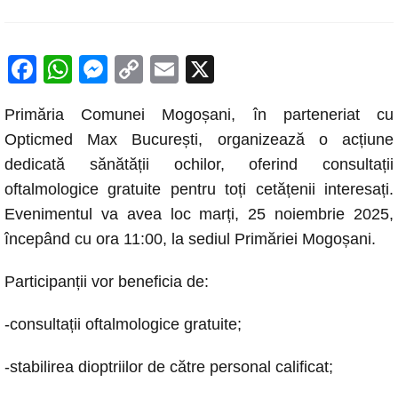
F
W
M
C
E
X
a
h
e
o
m
Primăria Comunei Mogoșani, în parteneriat cu
c
at
ss
p
ail
Opticmed Max București, organizează o acțiune
e
s
e
y
dedicată sănătății ochilor, oferind consultații
b
A
n
Li
oftalmologice gratuite pentru toți cetățenii interesați.
o
p
g
n
Evenimentul va avea loc marți, 25 noiembrie 2025,
o
p
er
k
începând cu ora 11:00, la sediul Primăriei Mogoșani.
k
Participanții vor beneficia de:
-consultații oftalmologice gratuite;
-stabilirea dioptriilor de către personal calificat;