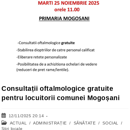
Consultații oftalmologice gratuite
pentru locuitorii comunei Mogoșani
Post
12/11/2025 20:14
published:
Post
ACTUAL
/
ADMINISTRAȚIE
/
SĂNĂTATE
/
SOCIAL
/
category:
Stiri locale