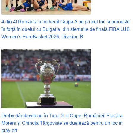
4 din 4! România a încheiat Grupa A pe primul loc și pornește
în forță în duelul cu Bulgaria, din sferturile de finală FIBA U18
Women’s EuroBasket 2026, Division B
Derby dâmbovițean în Turul 3 al Cupei României! Flacăra
Moreni și Chindia Târgoviște se duelează pentru un loc în
play-off