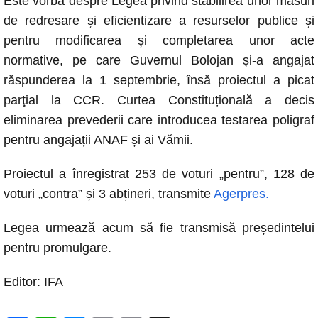
Este vorba despre Legea privind stabilirea unor măsuri
o
p
er
k
de redresare și eficientizare a resurselor publice și
k
pentru modificarea și completarea unor acte
normative, pe care Guvernul Bolojan și-a angajat
răspunderea la 1 septembrie, însă proiectul a picat
parţial la CCR. Curtea Constituțională a decis
eliminarea prevederii care introducea testarea poligraf
pentru angajații ANAF și ai Vămii.
Proiectul a înregistrat 253 de voturi „pentru”, 128 de
voturi „contra” și 3 abțineri, transmite
Agerpres.
Legea urmează acum să fie transmisă președintelui
pentru promulgare.
Editor: IFA