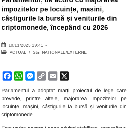
Parlamentul, de acord cu majorarea
impozitelor pe locuințe, mașini,
câștigurile la bursă și veniturile din
criptomonede, începând cu 2026
Post
18/11/2025 19:41
published:
Post
ACTUAL
/
Stiri NATIONALE/EXTERNE
category:
F
W
M
C
E
X
a
h
e
o
m
Parlamentul a adoptat marți proiectul de lege care
c
at
ss
p
ail
prevede, printre altele, majorarea impozitelor pe
e
s
e
y
locuințe, mașini, câștigurile la bursă și veniturile din
b
A
n
Li
criptomonede.
o
p
g
n