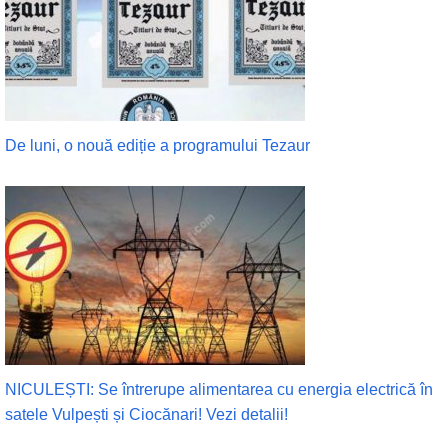
De luni, o nouă ediție a programului Tezaur
NICULEȘTI: Se întrerupe alimentarea cu energia electrică în
satele Vulpești și Ciocănari! Vezi detalii!