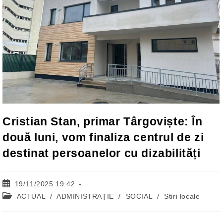
Cristian Stan, primar Târgoviște: În
două luni, vom finaliza centrul de zi
destinat persoanelor cu dizabilități
Post
19/11/2025 19:42
published:
Post
ACTUAL
/
ADMINISTRAȚIE
/
SOCIAL
/
Stiri locale
category: