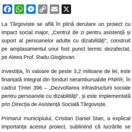
F
W
M
C
E
X
a
h
e
o
m
La Târgoviște se află în plină derulare un proiect cu
c
at
ss
p
ail
impact social major, „Centrul de zi pentru asistență și
e
s
e
y
suport al persoanelor adulte cu dizabilități”, construit
b
A
n
Li
pe amplasamentul unui fost punct termic dezafectat,
o
p
g
n
pe Aleea Prof. Radu Gioglovan.
o
p
er
k
Investiția, în valoare de peste 3,2 milioane de lei, este
k
finanțată integral din fonduri nerambursabile PNRR, în
cadrul Țintei 396 – „Dezvoltarea infrastructurii sociale
pentru persoanele cu dizabilități”, și este implementată
prin Direcția de Asistență Socială Târgoviște.
Primarul municipiului, Cristian Daniel Stan, a explicat
importanța acestui proiect, subliniind că lucrările se