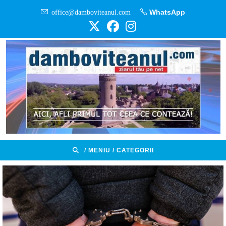
Skip
office@damboviteanul.com
WhatsApp
to
content
/ MENIU / CATEGORII