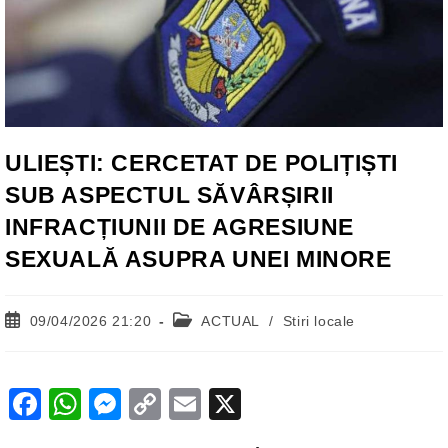
ULIEȘTI: CERCETAT DE POLIȚIȘTI
SUB ASPECTUL SĂVÂRȘIRII
INFRACȚIUNII DE AGRESIUNE
SEXUALĂ ASUPRA UNEI MINORE
Post
Post
09/04/2026 21:20
ACTUAL
/
Stiri locale
published:
category:
F
W
M
C
E
X
a
h
e
o
m