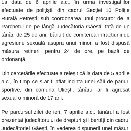
La data de 6 aprilie a.c., în urma investigațiilor
c
at
ss
p
ail
efectuate de polițiștii din cadrul Secției 10 Poliție
e
s
e
y
Rurală Petrești, sub coordonarea unui procuror de la
b
A
n
Li
Parchetul de pe lângă Judecătoria Găești, față de un
o
p
g
n
tânăr, de 25 de ani, bănuit de comiterea infracțiunii de
o
p
er
k
agresiune sexuală asupra unui minor, a fost dispusă
k
măsura reținerii pentru 24 de ore, pe bază de
ordonanță.
Din cercetările efectuate a reieșit că la data de 5 aprilie
a.c., în timp ce s-ar fi aflat incinta unei săli de pariuri
sportive, din comuna Uliești, tânărul ar fi agresat
sexual o minoră de 17 ani.
Pe parcursul zilei de ieri, 7 aprilie a.c., tânărul a fost
prezentat judecătorului de drepturi și libertăți din cadrul
Judecătoriei Găești, în vederea dispunerii unei măsuri