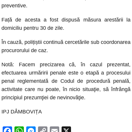
preventive.
Față de acesta a fost dispusă măsura arestării la
domiciliu pentru 30 de zile.
În cauză, polițiștii continuă cercetările sub coordonarea
procurorului de caz.
Notă: Facem precizarea că, în cazul prezentat,
efectuarea urmăririi penale este o etapă a procesului
penal reglementată de Codul de procedură penală,
activitate care nu poate, în nicio situaţie, să înfrângă
principiul prezumţiei de nevinovăţie.
IPJ DÂMBOVIȚA
F
W
M
C
E
X