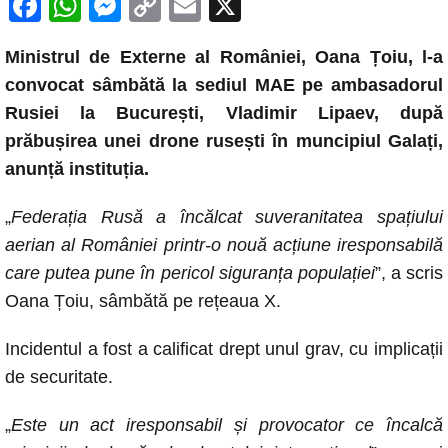
F
W
M
C
E
X
a
h
e
o
m
Ministrul de Externe al României, Oana Țoiu, l-a
c
at
ss
p
ail
convocat sâmbătă la sediul MAE pe ambasadorul
e
s
e
y
Rusiei la București, Vladimir Lipaev, după
b
A
n
Li
prăbușirea unei drone rusești în muncipiul Galați,
o
p
g
n
anunță instituția.
o
p
er
k
„
Federația Rusă a încălcat suveranitatea spațiului
k
aerian al României printr-o nouă acțiune iresponsabilă
care putea pune în pericol siguranța populației
”, a scris
Oana Țoiu, sâmbătă pe rețeaua X.
Incidentul a fost a calificat drept unul grav, cu implicații
de securitate.
„
Este un act iresponsabil și provocator ce încalcă