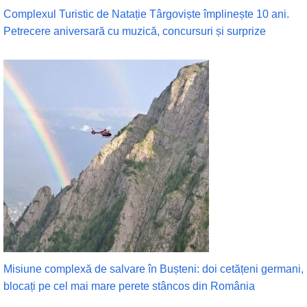
Complexul Turistic de Natație Târgoviște împlinește 10 ani.
Petrecere aniversară cu muzică, concursuri și surprize
Misiune complexă de salvare în Bușteni: doi cetățeni germani,
blocați pe cel mai mare perete stâncos din România