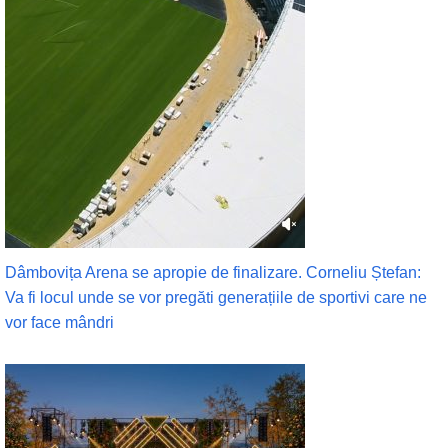
Dâmbovița Arena se apropie de finalizare. Corneliu Ștefan:
Va fi locul unde se vor pregăti generațiile de sportivi care ne
vor face mândri