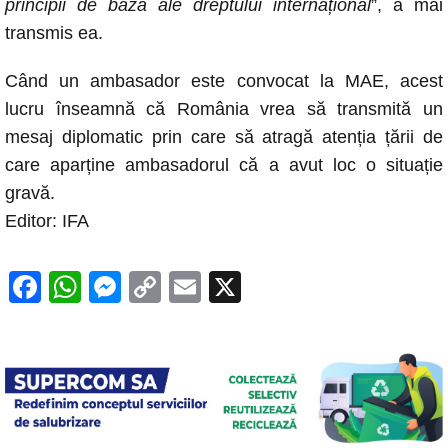
principii de bază ale dreptului internațional
”, a mai
transmis ea.
Când un ambasador este convocat la MAE, acest
lucru înseamnă că România vrea să transmită un
mesaj diplomatic prin care să atragă atenția țării de
care aparține ambasadorul că a avut loc o situație
gravă.
Editor: IFA
F
W
M
C
E
X
a
h
e
o
m
c
at
ss
p
ail
e
s
e
y
b
A
n
Li
o
p
g
n