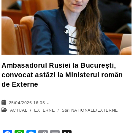
Ambasadorul Rusiei la București,
convocat astăzi la Ministerul român
de Externe
Post
25/04/2026 16:05
published:
Post
ACTUAL
/
EXTERNE
/
Stiri NATIONALE/EXTERNE
category: