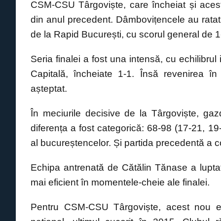
CSM-CSU Târgoviște
, care încheiat și ace
e
s
e
y
din anul precedent. Dâmbovițencele au ratat d
b
A
n
Li
de la
Rapid București
, cu scorul general de 1
o
p
g
n
o
p
er
k
Seria finalei a fost una intensă, cu echilibrul
k
Capitală, încheiate 1-1. Însă revenirea î
așteptat.
În meciurile decisive de la Târgoviște, ga
diferența a fost categorică: 68-98 (17-21, 19-
al bucureștencelor. Și partida precedentă a 
Echipa antrenată de
Cătălin Tănase
a lupta
mai eficient în momentele-cheie ale finalei.
Pentru CSM-CSU Târgoviște, acest nou eșe