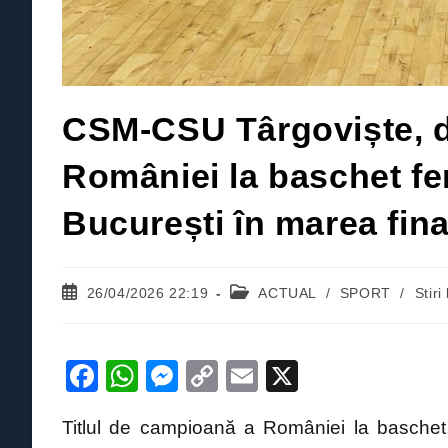
CSM-CSU Târgoviște, d
României la baschet fe
București în marea fin
Post
Post
26/04/2026 22:19
ACTUAL
/
SPORT
/
Stiri
published:
category:
F
W
M
C
E
X
a
h
e
o
m
Titlul de campioană a României la baschet 
c
at
ss
p
ail