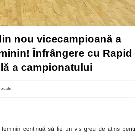
in nou vicecampioană a
minin! Înfrângere cu Rapid
ală a campionatului
 locale
feminin continuă să fie un vis greu de atins pent