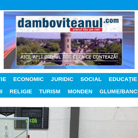
IE
ECONOMIC
JURIDIC
SOCIAL
EDUCAȚIE
I
RELIGIE
TURISM
MONDEN
GLUME/BANC