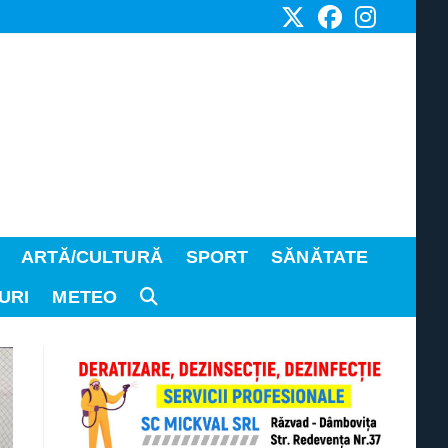
ARTĂ/CULTURĂ
SPORT
SĂNĂTATE
URI
METEO
TOGGLE
WEBSITE
SEARCH