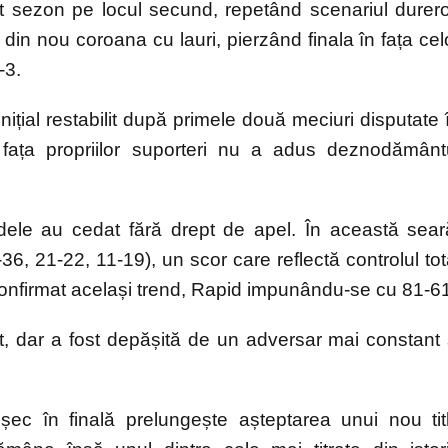
st sezon pe locul secund, repetând scenariul durer
in nou coroana cu lauri, pierzând finala în fața cel
-3.
 inițial restabilit după primele două meciuri disputate 
n fața propriilor suporteri nu a adus deznodământ
zdele au cedat fără drept de apel. În această sear
36, 21-22, 11-19), un scor care reflectă controlul tot
confirmat același trend, Rapid impunându-se cu 81-6
t, dar a fost depășită de un adversar mai constant 
c în finală prelungește așteptarea unui nou tit