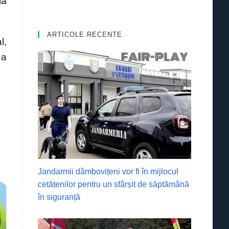
ia
ARTICOLE RECENTE
l,
 a
Jandarmii dâmbovițeni vor fi în mijlocul
cetățenilor pentru un sfârșit de săptămână
în siguranță