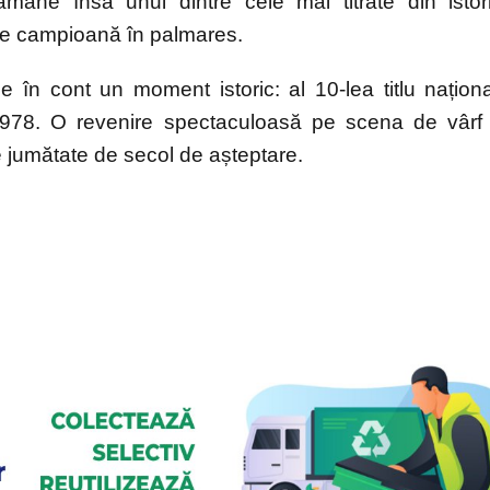
rămâne însă unul dintre cele mai titrate din istor
de campioană în palmares.
e în cont un moment istoric: al 10-lea titlu naționa
1978. O revenire spectaculoasă pe scena de vârf
jumătate de secol de așteptare.