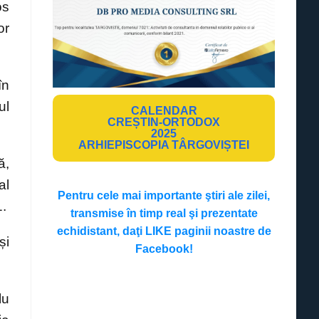
os
or
în
ul
CALENDAR
CREȘTIN-ORTODOX
2025
ARHIEPISCOPIA TÂRGOVIȘTEI
ă,
al
Pentru cele mai importante ştiri ale zilei,
1.
transmise în timp real şi prezentate
echidistant, daţi LIKE paginii noastre de
și
Facebook!
lu