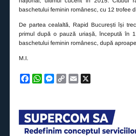
național, ultimul cucerit în 2015. Clubul 
baschetului feminin românesc, cu 12 trofee 
De partea cealaltă, Rapid București își trec
primul după o pauză uriașă, începută în 
baschetului feminin românesc, după aproape 
M.I.
F
W
M
C
E
X
a
h
e
o
m
c
at
ss
p
ail
e
s
e
y
b
A
n
Li
o
p
g
n