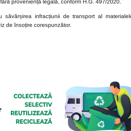
t fără proveniență legală, conform H.G. 497/2020.
 săvârșirea infracțiunii de transport al materialel
iz de însoțire corespunzător.