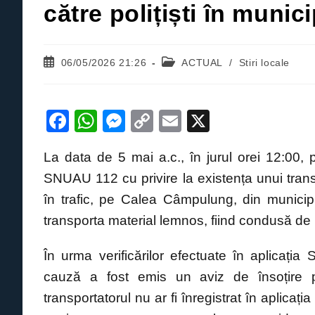
către polițiști în munic
Post
Post
06/05/2026 21:26
ACTUAL
/
Stiri locale
published:
category:
F
W
M
C
E
X
a
h
e
o
m
La data de 5 mai a.c., în jurul orei 12:00, po
c
at
ss
p
ail
SNUAU 112 cu privire la existența unui transpo
e
s
e
y
în trafic, pe Calea Câmpulung, din municipiu
b
A
n
Li
transporta material lemnos, fiind condusă de 
o
p
g
n
o
p
er
k
În urma verificărilor efectuate în aplicația
k
cauză a fost emis un aviz de însoțire p
transportatorul nu ar fi înregistrat în aplica