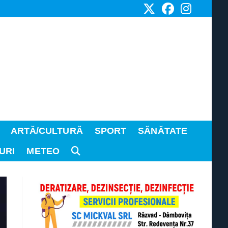
ARTĂ/CULTURĂ
SPORT
SĂNĂTATE
URI
METEO
TOGGLE
WEBSITE
SEARCH