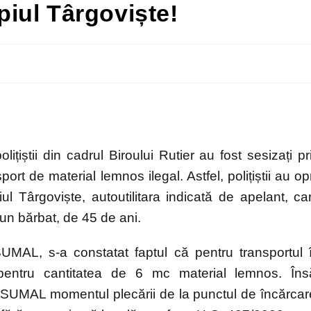
ipiul Târgoviște!
lițiștii din cadrul Biroului Rutier au fost sesizați pr
rt de material lemnos ilegal. Astfel, polițiștii au opr
l Târgoviște, autoutilitara indicată de apelant, ca
un bărbat, de 45 de ani.
 SUMAL, s-a constatat faptul că pentru transportul 
entru cantitatea de 6 mc material lemnos. Îns
ția SUMAL momentul plecării de la punctul de încărcar