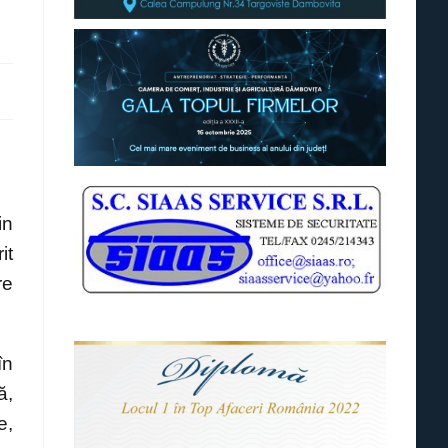
in
it
re
în
ă,
e,