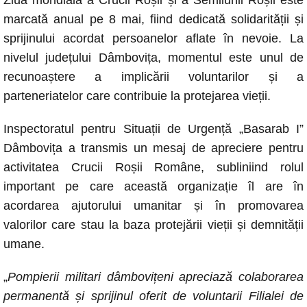
c
at
ss
p
ail
marcată anual pe 8 mai, fiind dedicată solidarității și
e
s
e
y
sprijinului acordat persoanelor aflate în nevoie. La
b
A
n
Li
nivelul județului Dâmbovița, momentul este unul de
o
p
g
n
recunoaștere a implicării voluntarilor și a
o
p
er
k
parteneriatelor care contribuie la protejarea vieții.
k
Inspectoratul pentru Situații de Urgență „Basarab I”
Dâmbovița a transmis un mesaj de apreciere pentru
activitatea Crucii Roșii Române, subliniind rolul
important pe care această organizație îl are în
acordarea ajutorului umanitar și în promovarea
valorilor care stau la baza protejării vieții și demnității
umane.
„
Pompierii militari dâmbovițeni apreciază colaborarea
permanentă și sprijinul oferit de voluntarii Filialei de