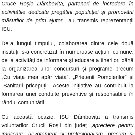
Cruce Roșie Dâmbovița, parteneri de încredere în
activitățile dedicate pregătirii populației și promovării
măsurilor de prim ajutor”
, au transmis reprezentanții
ISU.
De-a lungul timpului, colaborarea dintre cele două
instituții s-a concretizat în numeroase acțiuni comune,
de la activități de informare și educare a tinerilor, până
la organizarea unor concursuri și programe precum
„Cu viața mea apăr viața”, „Prietenii Pompierilor” și
„Sanitarii pricepuți”. Aceste inițiative au contribuit la
formarea unei conduite preventive și responsabile în
rândul comunității.
Cu această ocazie, ISU Dâmbovița a transmis
voluntarilor Crucii Roșii din județ „
apreciere pentru
implicare, devotament și profesionalism, precum și