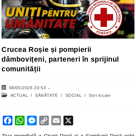
Crucea Roșie și pompierii
dâmbovițeni, parteneri în sprijinul
comunității
Post
08/05/2026 20:53
published:
Post
ACTUAL
/
SĂNĂTATE
/
SOCIAL
/
Stiri locale
category:
F
W
M
C
E
X
a
h
e
o
m
Ziua mondială a Crucii Roșii și a Semilunii Roșii este