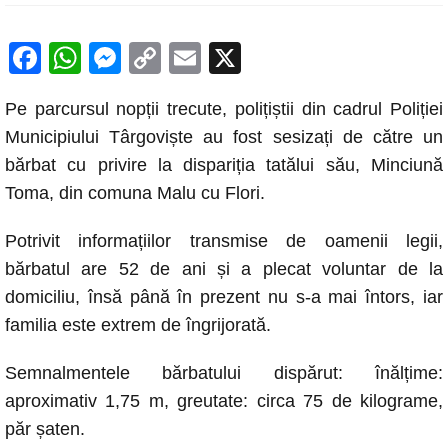
F
W
M
C
E
X
a
h
e
o
m
Pe parcursul nopții trecute, polițiștii din cadrul Poliției
c
at
ss
p
ail
Municipiului Târgoviște au fost sesizați de către un
e
s
e
y
bărbat cu privire la dispariția tatălui său, Minciună
b
A
n
Li
Toma, din comuna Malu cu Flori.
o
p
g
n
Potrivit informațiilor transmise de oamenii legii,
o
p
er
k
bărbatul are 52 de ani și a plecat voluntar de la
k
domiciliu, însă până în prezent nu s-a mai întors, iar
familia este extrem de îngrijorată.
Semnalmentele bărbatului dispărut: înălțime:
aproximativ 1,75 m, greutate: circa 75 de kilograme,
păr șaten.