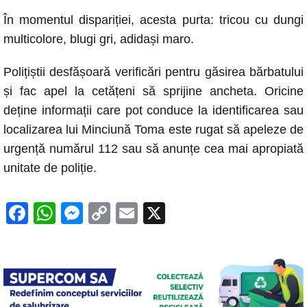
În momentul dispariției, acesta purta: tricou cu dungi
multicolore, blugi gri, adidași maro.
Polițiștii desfășoară verificări pentru găsirea bărbatului
și fac apel la cetățeni să sprijine ancheta. Oricine
deține informații care pot conduce la identificarea sau
localizarea lui Minciună Toma este rugat să apeleze de
urgență numărul 112 sau să anunțe cea mai apropiată
unitate de poliție.
F
W
M
C
E
X
a
h
e
o
m
c
at
ss
p
ail
e
s
e
y
b
A
n
Li