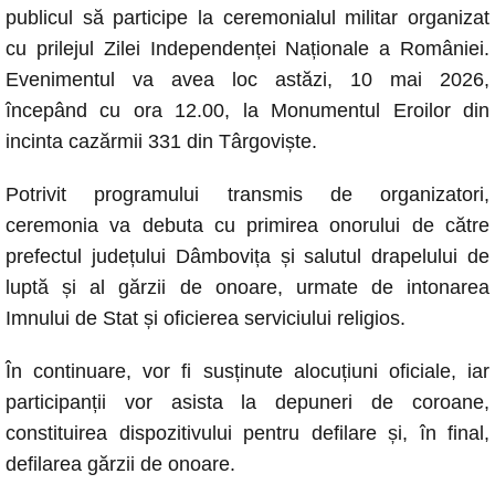
c
at
ss
p
ail
publicul să participe la ceremonialul militar organizat
e
s
e
y
cu prilejul Zilei Independenței Naționale a României.
b
A
n
Li
Evenimentul va avea loc astăzi, 10 mai 2026,
o
p
g
n
începând cu ora 12.00, la Monumentul Eroilor din
o
p
er
k
incinta cazărmii 331 din Târgoviște.
k
Potrivit programului transmis de organizatori,
ceremonia va debuta cu primirea onorului de către
prefectul județului Dâmbovița și salutul drapelului de
luptă și al gărzii de onoare, urmate de intonarea
Imnului de Stat și oficierea serviciului religios.
În continuare, vor fi susținute alocuțiuni oficiale, iar
participanții vor asista la depuneri de coroane,
constituirea dispozitivului pentru defilare și, în final,
defilarea gărzii de onoare.