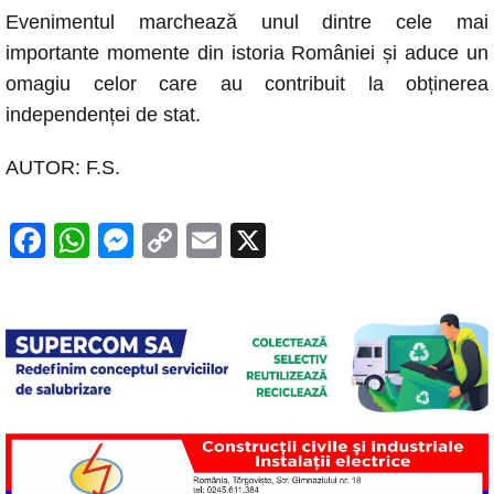
Evenimentul marchează unul dintre cele mai
importante momente din istoria României și aduce un
omagiu celor care au contribuit la obținerea
independenței de stat.
AUTOR: F.S.
F
W
M
C
E
X
a
h
e
o
m
c
at
ss
p
ail
e
s
e
y
b
A
n
Li
o
p
g
n
o
p
er
k
k