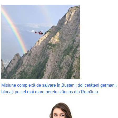
Misiune complexă de salvare în Bușteni: doi cetățeni germani,
blocați pe cel mai mare perete stâncos din România