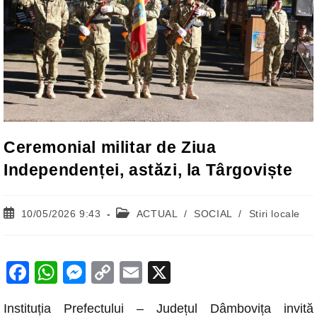
Ceremonial militar de Ziua
Independenței, astăzi, la Târgoviște
Post
Post
10/05/2026 9:43
ACTUAL
/
SOCIAL
/
Stiri locale
published:
category:
F
W
M
C
E
X
a
h
e
o
m
Instituția Prefectului – Județul Dâmbovița invită