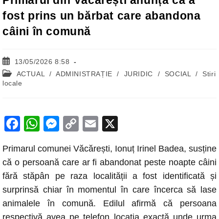
Primarul din Văcărești anunță că a
fost prins un bărbat care abandona
câini în comună
Post
13/05/2026 8:58
published:
Post
ACTUAL
/
ADMINISTRAȚIE
/
JURIDIC
/
SOCIAL
/
Stiri
category:
locale
F
W
M
C
E
X
a
h
e
o
m
Primarul comunei Văcărești, Ionuț Irinel Badea, susține
c
at
ss
p
ail
că o persoană care ar fi abandonat peste noapte câini
e
s
e
y
fără stăpân pe raza localității a fost identificată și
b
A
n
Li
surprinsă chiar în momentul în care încerca să lase
o
p
g
n
animalele în comună. Edilul afirmă că persoana
o
p
er
k
respectivă avea pe telefon locația exactă unde urma