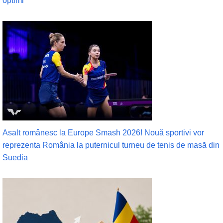
optimi
Asalt românesc la Europe Smash 2026! Nouă sportivi vor
reprezenta România la puternicul turneu de tenis de masă din
Suedia