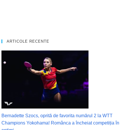
ARTICOLE RECENTE
Bernadette Szocs, oprită de favorita numărul 2 la WTT
Champions Yokohama! Românca a încheiat competiția în