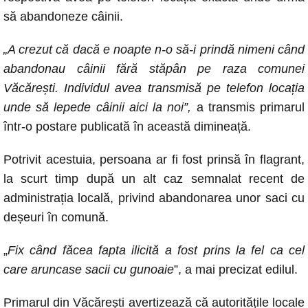
k
să abandoneze câinii.
„A crezut că dacă e noapte n-o să-i prindă nimeni când
abandonau câinii fără stăpân pe raza comunei
Văcărești. Individul avea transmisă pe telefon locația
unde să lepede câinii aici la noi”,
a transmis primarul
într-o postare publicată în această dimineață.
Potrivit acestuia, persoana ar fi fost prinsă în flagrant,
la scurt timp după un alt caz semnalat recent de
administrația locală, privind abandonarea unor saci cu
deșeuri în comună.
„
Fix când făcea fapta ilicită a fost prins la fel ca cel
care aruncase sacii cu gunoaie
”, a mai precizat edilul.
Primarul din Văcărești avertizează că autoritățile locale