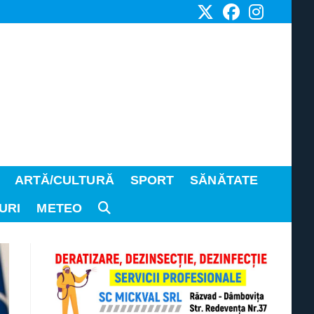
ARTĂ/CULTURĂ
SPORT
SĂNĂTATE
URI
METEO
TOGGLE
WEBSITE
SEARCH