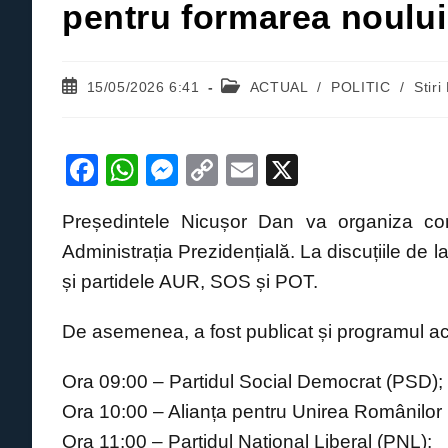
pentru formarea noulu
Post
Post
15/05/2026 6:41
ACTUAL
/
POLITIC
/
Stir
published:
category:
F
W
M
C
E
X
a
h
e
o
m
Președintele Nicușor Dan va organiza cons
c
at
ss
p
ail
Administrația Prezidențială. La discuțiile de 
e
s
e
y
și partidele AUR, SOS și POT.
b
A
n
Li
o
p
g
n
De asemenea, a fost publicat și programul ace
o
p
er
k
Ora 09:00 – Partidul Social Democrat (PSD);
k
Ora 10:00 – Alianța pentru Unirea Românilor
Ora 11:00 – Partidul Național Liberal (PNL);