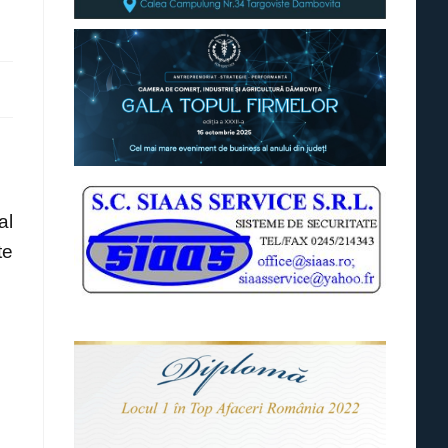
al
te