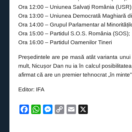
Ora 12:00 – Uniunea Salvați România (USR)
Ora 13:00 – Uniunea Democrată Maghiară 
Ora 14:00 – Grupul Parlamentar al Minoritățil
Ora 15:00 – Partidul S.O.S. România (SOS);
Ora 16:00 – Partidul Oamenilor Tineri
Președintele are pe masă atât varianta unui 
mult, Nicușor Dan nu ia în calcul posibilitate
afirmat că are un premier tehnocrat „în minte”
Editor: IFA
F
W
M
C
E
X
a
h
e
o
m
c
at
ss
p
ail