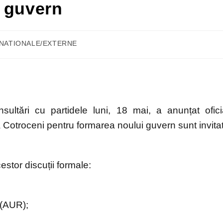
i guvern
i NATIONALE/EXTERNE
ultări cu partidele luni, 18 mai, a anunțat ofici
la Cotroceni pentru formarea noului guvern sunt invita
stor discuții formale:
 (AUR);