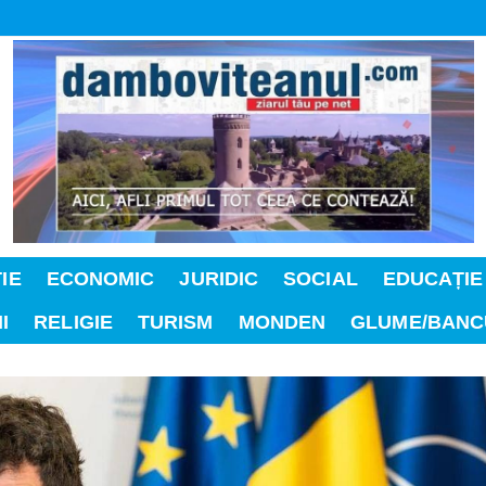
IE
ECONOMIC
JURIDIC
SOCIAL
EDUCAȚIE
I
RELIGIE
TURISM
MONDEN
GLUME/BANC