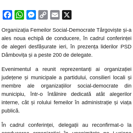
F
W
M
C
E
X
a
h
e
o
m
Organizația Femeilor Social-Democrate Târgoviște și-a
c
at
ss
p
ail
ales noua echipă de conducere, în cadrul conferinței
e
s
e
y
de alegeri desfășurate ieri, în prezența liderilor PSD
b
A
n
Li
Dâmbovița și a peste 200 de delegate.
o
p
g
n
Evenimentul a reunit reprezentanți ai organizației
o
p
er
k
județene și municipale a partidului, consilieri locali și
k
membre ale organizațiilor social-democrate din
municipiu, într-o întâlnire dedicată atât alegerilor
interne, cât și rolului femeilor în administrație și viața
publică.
În cadrul conferinței, delegații au reconfirmat-o la