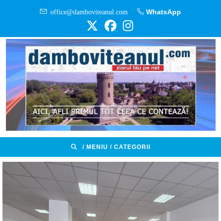
Skip
office@damboviteanul.com
WhatsApp
to
content
/ MENIU / CATEGORII