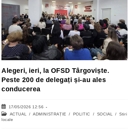
Alegeri, ieri, la OFSD Târgoviște.
Peste 200 de delegați și-au ales
conducerea
Post
17/05/2026 12:56
published:
Post
ACTUAL
/
ADMINISTRAȚIE
/
POLITIC
/
SOCIAL
/
Stiri
category:
locale