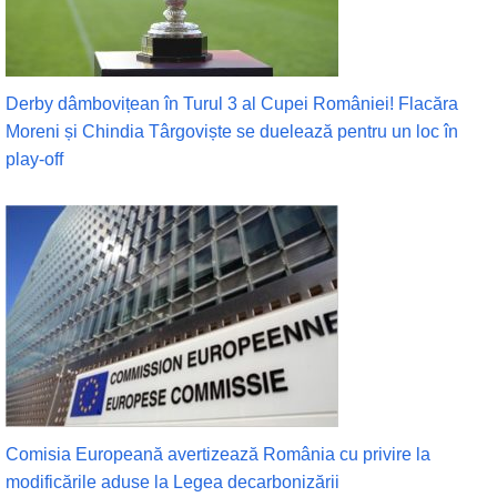
Derby dâmbovițean în Turul 3 al Cupei României! Flacăra
Moreni și Chindia Târgoviște se duelează pentru un loc în
play-off
Comisia Europeană avertizează România cu privire la
modificările aduse la Legea decarbonizării