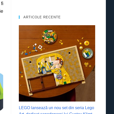
fi
ie
ARTICOLE RECENTE
LEGO lansează un nou set din seria Lego