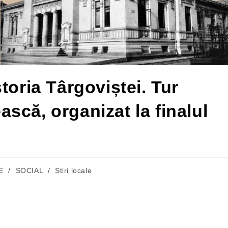
toria Târgoviștei. Tur
scă, organizat la finalul
E
/
SOCIAL
/
Stiri locale