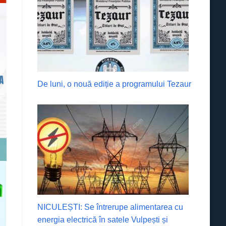
De luni, o nouă ediție a programului Tezaur
NICULEȘTI: Se întrerupe alimentarea cu
energia electrică în satele Vulpești și