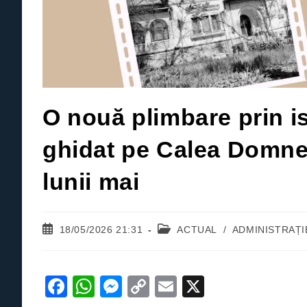
O nouă plimbare prin is
ghidat pe Calea Domnea
lunii mai
Post
Post
18/05/2026 21:31
ACTUAL
/
ADMINISTRAȚI
published:
category:
F
W
M
C
E
X