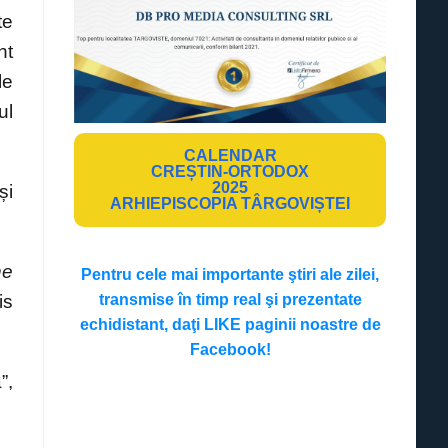
te
nt
le
ul
CALENDAR
CREȘTIN-ORTODOX
2025
și
ARHIEPISCOPIA TÂRGOVIȘTEI
ne
Pentru cele mai importante ştiri ale zilei,
transmise în timp real şi prezentate
is
echidistant, daţi LIKE paginii noastre de
Facebook!
”,