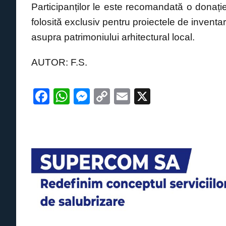
Participanților le este recomandată o donație 
folosită exclusiv pentru proiectele de inventa
asupra patrimoniului arhitectural local.
AUTOR: F.S.
F
W
M
C
E
X
a
h
e
o
m
c
at
ss
p
ail
e
s
e
y
b
A
n
Li
o
p
g
n
o
p
er
k
k