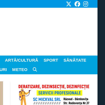
ARTĂ/CULTURĂ
SPORT
SĂNĂTATE
URI
METEO
TOGGLE
WEBSITE
SEARCH