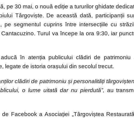
 pe 30 mai, o nouă ediție a tururilor ghidate dedica
ipiului Târgoviște. De această dată, participanții su
pe segmentul cuprins între intersecțiile cu străzi
Cantacuzino. Turul va începe la ora 9:30, iar punct
aducă în atenția publicului clădiri de patrimoniu 
 legate de istoria orașului din secolul trecut.
lor clădiri de patrimoniu și personalități târgoviște
licului, o lume uitată dar nu pierdută”,
au transm
a de Facebook a Asociației „Târgoviștea Restaurată