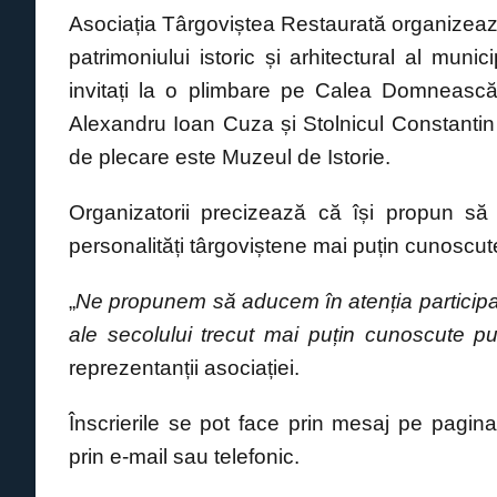
a
h
e
o
m
Asociația Târgoviștea Restaurată organizează,
c
at
ss
p
ail
patrimoniului istoric și arhitectural al munic
e
s
e
y
invitați la o plimbare pe Calea Domnească, 
b
A
n
Li
Alexandru Ioan Cuza și Stolnicul Constantin 
o
p
g
n
de plecare este Muzeul de Istorie.
o
p
er
k
k
Organizatorii precizează că își propun să 
personalități târgoviștene mai puțin cunoscute,
„
Ne propunem să aducem în atenția participanți
ale secolului trecut mai puțin cunoscute pub
reprezentanții asociației.
Înscrierile se pot face prin mesaj pe pagin
prin e-mail sau telefonic.