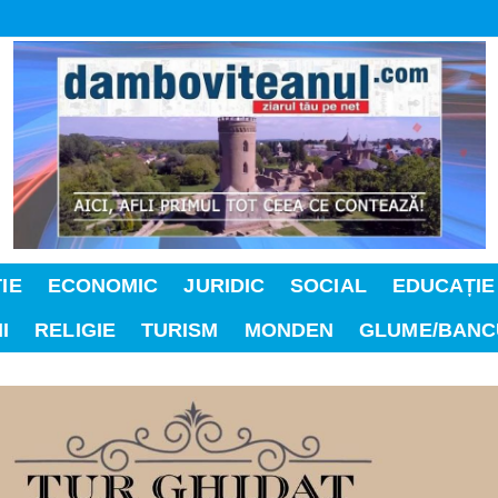
IE
ECONOMIC
JURIDIC
SOCIAL
EDUCAȚIE
I
RELIGIE
TURISM
MONDEN
GLUME/BANC