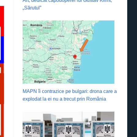
Art, dedicat capodoperei lui Gustav Klimt,
„Sărutul”
MAPN îi contrazice pe bulgari: drona care a
explodat la ei nu a trecut prin România