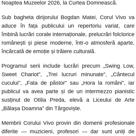
b
A
n
Li
Noaptea Muzeelor 2026, la Curtea Domnească.
o
p
g
n
Sub bagheta dirijorului Bogdan Matei, Corul Vivo va
o
p
er
k
aduce în fața publicului un repertoriu variat, care
k
îmbină lucrări corale internaționale, prelucrări folclorice
românești și piese moderne, într-o atmosferă aparte,
încărcată de emoție și trăiere culturală.
Programul serii include lucrări precum „Swing Low,
Sweet Chariot”, „Trei lucruri minunate”, „Cântecul
cucului”, „Fata de păstor” sau „Hora la români”, iar
publicul va avea parte și de un intermezzo pianistic
susținut de Otilia Preda, elevă a Liceului de Arte
„Bălașa Doamna” din Târgoviște.
Membrii Corului Vivo provin din domenii profesionale
diferite — muzicieni, profesori — dar sunt uniți de