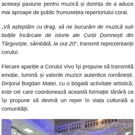
aceeași pasiune pentru muzică și dorința de a aduce
mai aproape de public frumusețea repertoriului coral.
„
Vă așteptăm cu drag, să ne bucurăm de muzică sub
bolțile încărcate de istorie ale Curții Domnești din
Târgoviște, sâmbătă, la ora 20
”, transmit reprezentanții
corului.
Fiecare apariție a Corului Vivo își propune să transmită
emoție, lumină și valorile muzicii autentice românești.
Dirijorul Bogdan Matei, cu o bogată activitate artistică,
este cel care coordonează această formație tânără ce
își propune să devină un reper în viața culturală a
comunității.