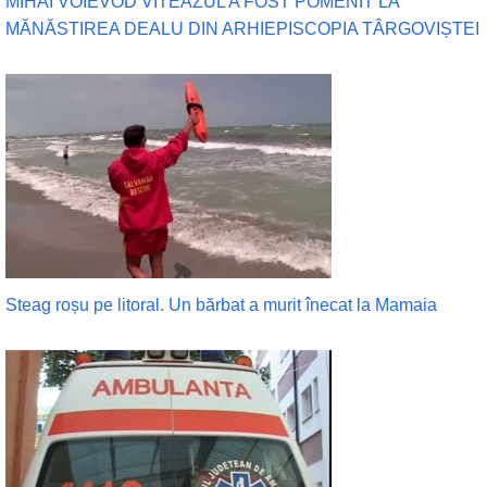
MIHAI VOIEVOD VITEAZUL A FOST POMENIT LA
MĂNĂSTIREA DEALU DIN ARHIEPISCOPIA TÂRGOVIȘTEI
Steag roșu pe litoral. Un bărbat a murit înecat la Mamaia