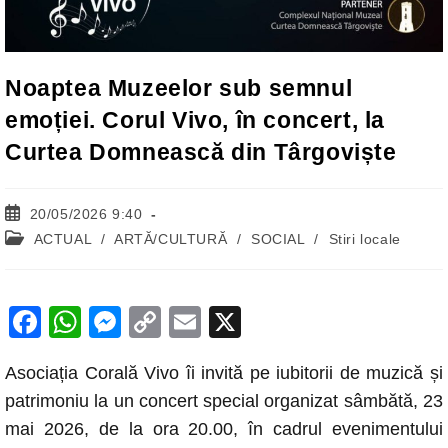
Noaptea Muzeelor sub semnul
emoției. Corul Vivo, în concert, la
Curtea Domnească din Târgoviște
Post
20/05/2026 9:40
published:
Post
ACTUAL
/
ARTĂ/CULTURĂ
/
SOCIAL
/
Stiri locale
category:
F
W
M
C
E
X
a
h
e
o
m
Asociația Corală Vivo îi invită pe iubitorii de muzică și
c
at
ss
p
ail
patrimoniu la un concert special organizat sâmbătă, 23
e
s
e
y
mai 2026, de la ora 20.00, în cadrul evenimentului