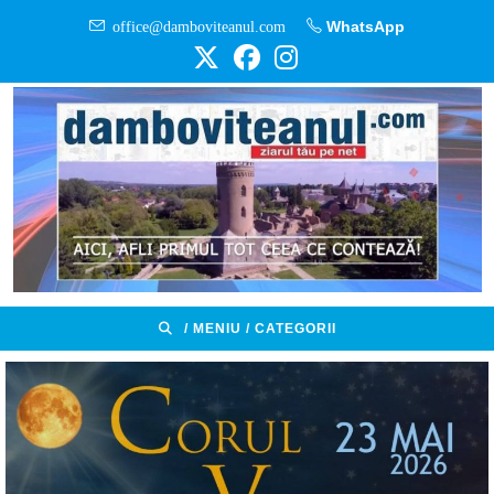
Skip
office@damboviteanul.com
WhatsApp
to
content
/ MENIU / CATEGORII