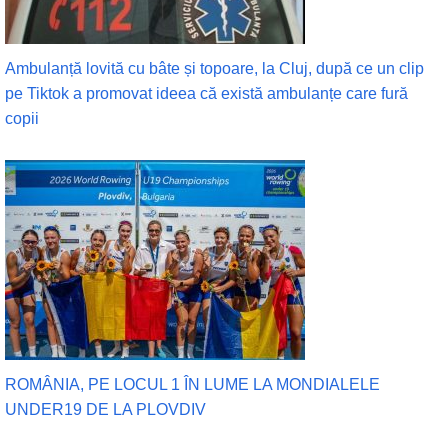
Ambulanță lovită cu bâte și topoare, la Cluj, după ce un clip
pe Tiktok a promovat ideea că există ambulanțe care fură
copii
ROMÂNIA, PE LOCUL 1 ÎN LUME LA MONDIALELE
UNDER19 DE LA PLOVDIV