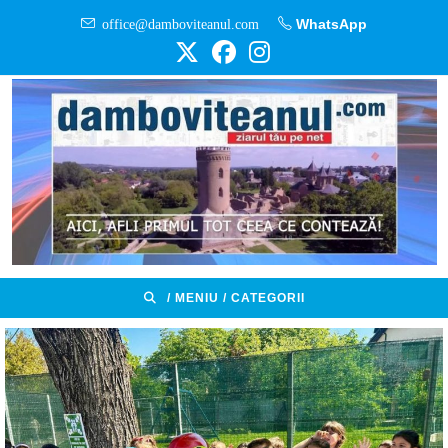
Skip
office@damboviteanul.com
WhatsApp
to
content
/ MENIU / CATEGORII