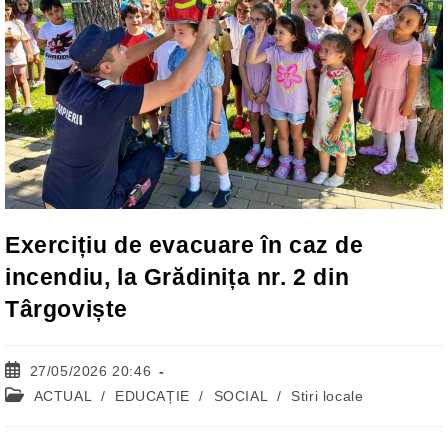
Exercițiu de evacuare în caz de
incendiu, la Grădinița nr. 2 din
Târgoviște
Post
27/05/2026 20:46
published:
Post
ACTUAL
/
EDUCAȚIE
/
SOCIAL
/
Stiri locale
category: