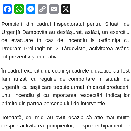
F
W
M
C
E
X
a
h
e
o
m
Pompierii din cadrul Inspectoratul pentru Situații de
c
at
ss
p
ail
Urgență Dâmbovița au desfășurat, astăzi, un exercițiu
e
s
e
y
de evacuare în caz de incendiu la Grădinița cu
b
A
n
Li
Program Prelungit nr. 2 Târgoviște, activitatea având
o
p
g
n
rol preventiv și educativ.
o
p
er
k
În cadrul exercițiului, copiii și cadrele didactice au fost
k
familiarizați cu regulile de comportare în situații de
urgență, cu pașii care trebuie urmați în cazul producerii
unui incendiu și cu importanța respectării indicațiilor
primite din partea personalului de intervenție.
Totodată, cei mici au avut ocazia să afle mai multe
despre activitatea pompierilor, despre echipamentele