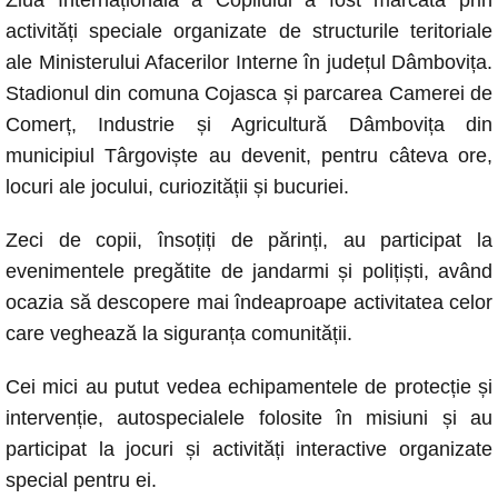
c
at
ss
p
ail
activități speciale organizate de structurile teritoriale
e
s
e
y
ale Ministerului Afacerilor Interne în județul Dâmbovița.
b
A
n
Li
Stadionul din comuna Cojasca și parcarea Camerei de
o
p
g
n
Comerț, Industrie și Agricultură Dâmbovița din
o
p
er
k
municipiul Târgoviște au devenit, pentru câteva ore,
k
locuri ale jocului, curiozității și bucuriei.
Zeci de copii, însoțiți de părinți, au participat la
evenimentele pregătite de jandarmi și polițiști, având
ocazia să descopere mai îndeaproape activitatea celor
care veghează la siguranța comunității.
Cei mici au putut vedea echipamentele de protecție și
intervenție, autospecialele folosite în misiuni și au
participat la jocuri și activități interactive organizate
special pentru ei.