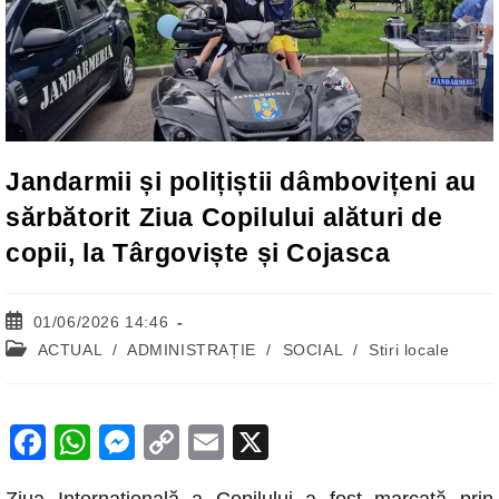
Jandarmii și polițiștii dâmbovițeni au
sărbătorit Ziua Copilului alături de
copii, la Târgoviște și Cojasca
Post
01/06/2026 14:46
published:
Post
ACTUAL
/
ADMINISTRAȚIE
/
SOCIAL
/
Stiri locale
category:
F
W
M
C
E
X
a
h
e
o
m
Ziua Internațională a Copilului a fost marcată prin