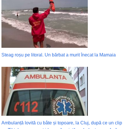
Steag roșu pe litoral. Un bărbat a murit înecat la Mamaia
Ambulanță lovită cu bâte și topoare, la Cluj, după ce un clip