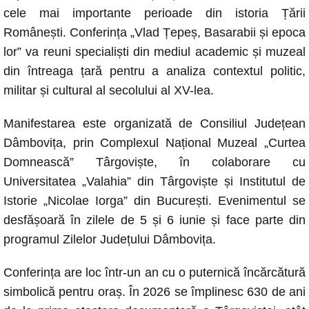
e
s
e
y
cele mai importante perioade din istoria Țării
b
A
n
Li
Românești. Conferința „Vlad Țepeș, Basarabii și epoca
o
p
g
n
lor” va reuni specialiști din mediul academic și muzeal
o
p
er
k
din întreaga țară pentru a analiza contextul politic,
k
militar și cultural al secolului al XV-lea.
Manifestarea este organizată de Consiliul Județean
Dâmbovița, prin Complexul Național Muzeal „Curtea
Domnească” Târgoviște, în colaborare cu
Universitatea „Valahia” din Târgoviște și Institutul de
Istorie „Nicolae Iorga” din București. Evenimentul se
desfășoară în zilele de 5 și 6 iunie și face parte din
programul Zilelor Județului Dâmbovița.
Conferința are loc într-un an cu o puternică încărcătură
simbolică pentru oraș. În 2026 se împlinesc 630 de ani