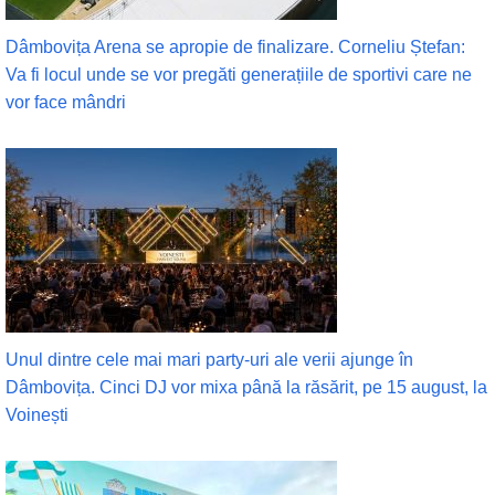
Dâmbovița Arena se apropie de finalizare. Corneliu Ștefan:
Va fi locul unde se vor pregăti generațiile de sportivi care ne
vor face mândri
Unul dintre cele mai mari party-uri ale verii ajunge în
Dâmbovița. Cinci DJ vor mixa până la răsărit, pe 15 august, la
Voinești