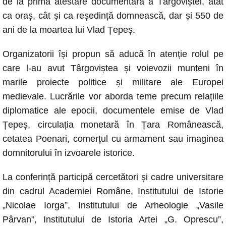
de la prima atestare documentară a Târgoviștei, atât
ca oraș, cât și ca reședință domnească, dar și 550 de
ani de la moartea lui Vlad Țepeș.
Organizatorii își propun să aducă în atenție rolul pe
care l-au avut Târgoviștea și voievozii munteni în
marile proiecte politice și militare ale Europei
medievale. Lucrările vor aborda teme precum relațiile
diplomatice ale epocii, documentele emise de Vlad
Țepeș, circulația monetară în Țara Românească,
cetatea Poenari, comerțul cu armament sau imaginea
domnitorului în izvoarele istorice.
La conferință participă cercetători și cadre universitare
din cadrul Academiei Române, Institutului de Istorie
„Nicolae Iorga”, Institutului de Arheologie „Vasile
Pârvan”, Institutului de Istoria Artei „G. Oprescu”,