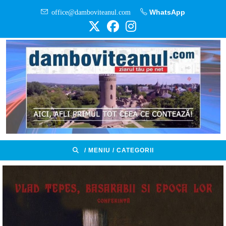
Skip
office@damboviteanul.com
WhatsApp
to
content
/ MENIU / CATEGORII