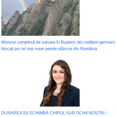
Misiune complexă de salvare în Bușteni: doi cetățeni germani,
blocați pe cel mai mare perete stâncos din România
DUNAREA ÎȘI SCHIMBĂ CHIPUL SUB OCHII NOȘTRI –