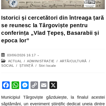
Istorici și cercetători din întreaga țară
se reunesc la Târgoviște pentru
conferința „Vlad Țepeș, Basarabii și
epoca lor”
Post
03/06/2026 16:17
published:
Post
ACTUAL
/
ADMINISTRAȚIE
/
ARTĂ/CULTURĂ
/
category:
SOCIAL
/
ȘTIINȚĂ
/
Stiri locale
F
W
M
C
E
X
a
h
e
o
m
Municipiul Târgoviște găzduiește, la finalul acestei
c
at
ss
p
ail
săptămâni, un eveniment științific dedicat uneia dintre