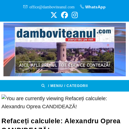
Skip
office@damboviteanul.com
WhatsApp
to
content
/ MENIU / CATEGORII
Refaceți calculele: Alexandru Oprea