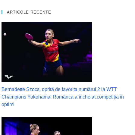
ARTICOLE RECENTE
Bernadette Szocs, oprită de favorita numărul 2 la WTT
Champions Yokohama! Românca a încheiat competiția în
optimi