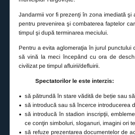
o
p
g
n
o
p
er
k
Jandarmii vor fi prezenţi în zona imediată şi
k
pentru prevenirea şi combaterea faptelor care
timpul şi după terminarea meciului.
Pentru a evita aglomeraţia în jurul punctului
să vină la meci începând cu ora de desch
civilizat pe timpul afluirii/defluirii.
Spectatorilor le este interzis:
să pătrundă în stare vădită de beție sau s
să introducă sau să încerce introducerea de
să introducă în stadion inscripţii, embleme
ce conţin simboluri, sloganuri, imagini ori 
să refuze prezentarea documentelor de acce