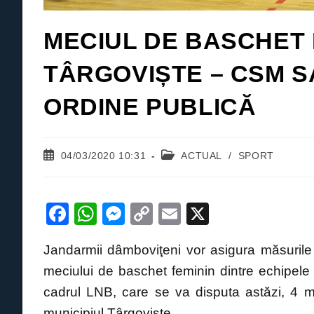
MECIUL DE BASCHET 
TÂRGOVIȘTE – CSM S
ORDINE PUBLICĂ
Post
Post
04/03/2020 10:31
ACTUAL
/
SPORT
published:
category:
F
W
M
C
E
X
a
h
e
o
m
Jandarmii dâmboviţeni vor asigura măsurile 
c
at
ss
p
ail
meciului de baschet feminin dintre echi
e
s
e
y
cadrul LNB, care se va disputa astăzi, 4 ma
b
A
n
Li
municipiul Târgoviște.