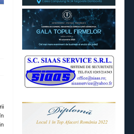
ii
în
in