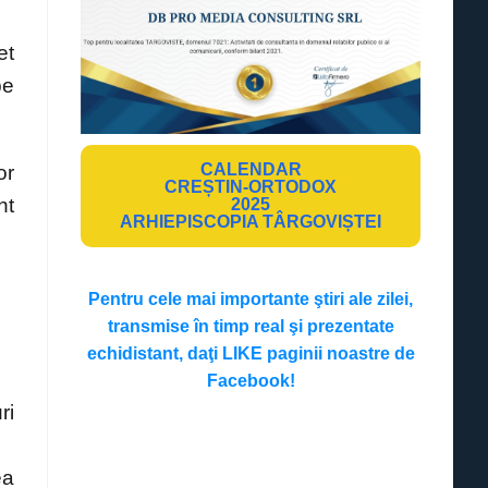
et
pe
CALENDAR
or
CREȘTIN-ORTODOX
nt
2025
ARHIEPISCOPIA TÂRGOVIȘTEI
Pentru cele mai importante ştiri ale zilei,
transmise în timp real şi prezentate
echidistant, daţi LIKE paginii noastre de
Facebook!
ri
ea