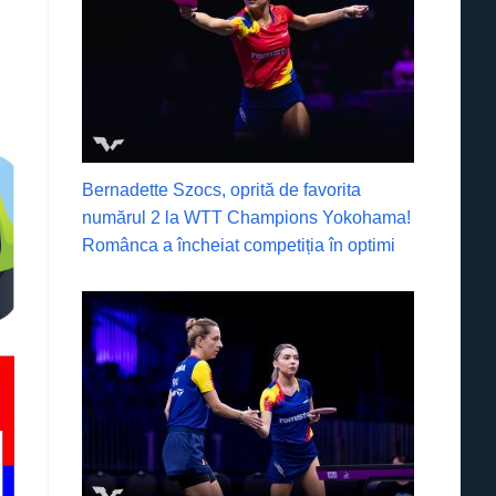
Bernadette Szocs, oprită de favorita
numărul 2 la WTT Champions Yokohama!
Românca a încheiat competiția în optimi