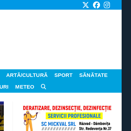
ARTĂ/CULTURĂ
SPORT
SĂNĂTATE
URI
METEO
TOGGLE
WEBSITE
SEARCH