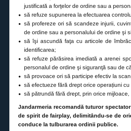
justificată a forţelor de ordine sau a person
să refuze supunerea la efectuarea controlul
să profereze ori să scandeze injurii, cuvint
de ordine sau a personalului de ordine şi 
să îşi ascundă faţa cu articole de îmbrăc
identificarea;
să refuze părăsirea imediată a arenei spo
personalul de ordine şi siguranţă sau de că
să provoace ori să participe efectiv la scan
să efectueze fără drept orice operațiuni cu 
să pătrundă fără drept, prin orice mijloace,
Jandarmeria recomandă tuturor spectatori
de spirit de fairplay, delimitându-se de or
conduce la tulburarea ordinii publice.