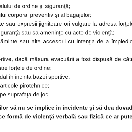
alului de ordine şi siguranţă;
ui corporal preventiv şi al bagajelor;
e sau expresii jignitoare ori vulgare la adresa forţel
siguranţă sau sa ameninţe cu acte de violenţă;
ăminte sau alte accesorii cu intenţia de a împiedi
rtive, dacă măsura evacuării a fost dispusă de căt
tre forţele de ordine;
dal în incinta bazei sportive;
articole pirotehnice;
 pe suprafaţa de joc.
lor să nu se implice în incidente şi să dea dova
ice formă de violenţă verbală sau fizică ce ar put