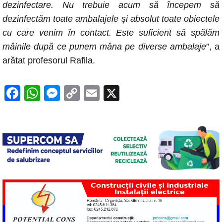
dezinfectare. Nu trebuie acum să începem să
dezinfectăm toate ambalajele și absolut toate obiectele
cu care venim în contact. Este suficient să spălăm
mâinile după ce punem mâna pe diverse ambalaje
”, a
arătat profesorul Rafila.
F
W
M
C
E
X
a
h
e
o
m
c
at
ss
p
ail
e
s
e
y
b
A
n
Li
o
p
g
n
o
p
er
k
k