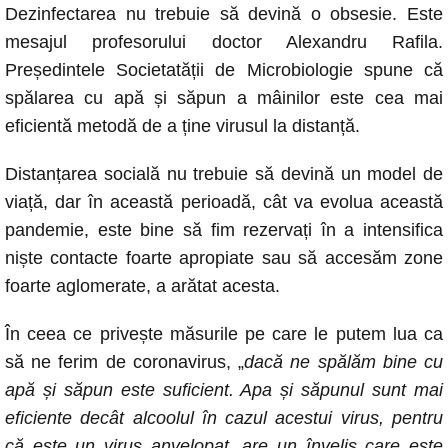
Dezinfectarea nu trebuie să devină o obsesie. Este
c
at
ss
p
ail
mesajul profesorului doctor Alexandru Rafila.
e
s
e
y
Președintele Societatății de Microbiologie spune că
b
A
n
Li
spălarea cu apă și săpun a mâinilor este cea mai
o
p
g
n
eficientă metodă de a ține virusul la distanță.
o
p
er
k
Distanțarea socială nu trebuie să devină un model de
k
viață, dar în această perioadă, cât va evolua această
pandemie, este bine să fim rezervați în a intensifica
niște contacte foarte apropiate sau să accesăm zone
foarte aglomerate, a arătat acesta.
În ceea ce privește măsurile pe care le putem lua ca
să ne ferim de coronavirus, „
dacă ne spălăm bine cu
apă și săpun este suficient. Apa și săpunul sunt mai
eficiente decât alcoolul în cazul acestui virus, pentru
că este un virus anvelopat, are un înveliș care este