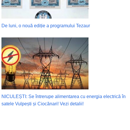
De luni, o nouă ediție a programului Tezaur
NICULEȘTI: Se întrerupe alimentarea cu energia electrică în
satele Vulpești și Ciocănari! Vezi detalii!