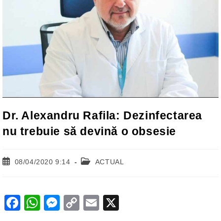
Dr. Alexandru Rafila: Dezinfectarea
nu trebuie să devină o obsesie
Post
Post
08/04/2020 9:14
ACTUAL
published:
category:
F
W
M
C
E
X
a
h
e
o
m