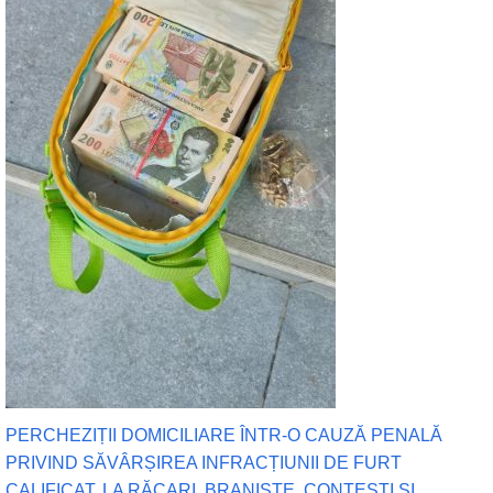
PERCHEZIȚII DOMICILIARE ÎNTR-O CAUZĂ PENALĂ
PRIVIND SĂVÂRȘIREA INFRACȚIUNII DE FURT
CALIFICAT, LA RĂCARI, BRANIȘTE, CONȚEȘTI ȘI