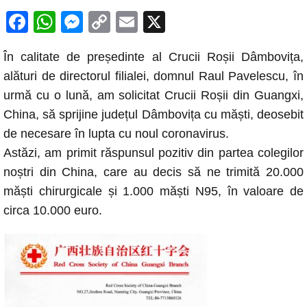
F
W
M
C
E
X
a
h
e
o
m
În calitate de președinte al Crucii Roșii Dâmbovița,
c
at
ss
p
ail
alături de directorul filialei, domnul Raul Pavelescu, în
e
s
e
y
urmă cu o lună, am solicitat Crucii Roșii din Guangxi,
b
A
n
Li
China, să sprijine județul Dâmbovița cu măști, deosebit
o
p
g
n
de necesare în lupta cu noul coronavirus.
o
p
er
k
Astăzi, am primit răspunsul pozitiv din partea colegilor
k
noștri din China, care au decis să ne trimită 20.000
măști chirurgicale și 1.000 măști N95, în valoare de
circa 10.000 euro.