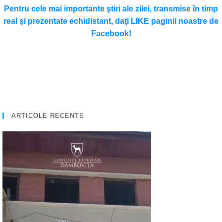
Pentru cele mai importante ştiri ale zilei, transmise în timp
real şi prezentate echidistant, daţi LIKE paginii noastre de
Facebook!
ARTICOLE RECENTE