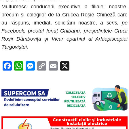
Mulțumesc conducerii executive a filialei noastre,
precum și colegilor de la Crucea Roșie Chineză care
au răspuns, imediat, solicitării noastre,
a scris, pe
Facebook, preotul Ionuț Ghibanu, președintele Crucii
Roșii Dâmbovița și Vicar eparhial al Arhiepiscopiei
Târgoviștei.
F
W
M
C
E
X
a
h
e
o
m
c
at
ss
p
ail
e
s
e
y
b
A
n
Li
o
p
g
n
o
p
er
k