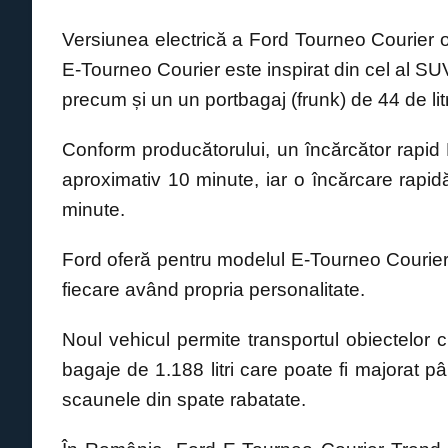
o
p
g
n
o
p
er
k
Versiunea electrică a Ford Tourneo Courier 
k
E-Tourneo Courier este inspirat din cel al SUV-
precum și un un portbagaj (frunk) de 44 de litr
Conform producătorului, un încărcător rap
aproximativ 10 minute, iar o încărcare rapi
minute.
Ford oferă pentru modelul E-Tourneo Courier t
fiecare având propria personalitate.
Noul vehicul permite transportul obiectelor
bagaje de 1.188 litri care poate fi majorat 
scaunele din spate rabatate.