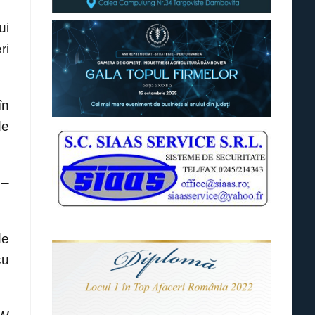
ui
ri
în
de
 –
de
cu