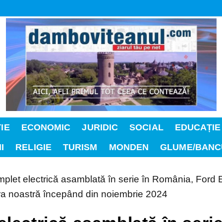
IE
ECONOMIC
JURIDIC
SOCIAL
EDUCAȚIE
I
RELIGIE
TURISM
MONDEN
GLUME/BANC