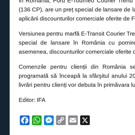
În România, Ford E-Tourneo Courier Trend 
(136 CP), are un preț special de lansare de la
aplicării discounturilor comerciale oferite de 
Versiunea pentru marfă E-Transit Courier Tre
special de lansare în România cu pornir
asemenea, discounturilor comerciale oferite 
Comenzile pentru clienții din România s
programată să înceapă la sfârşitul anului 2
livrări pentru clienți vor debuta în primăvara l
Editor: IFA
F
W
M
C
E
X
a
h
e
o
m