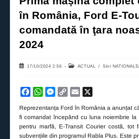
Prima mașină complet e
în România, Ford E-Tou
comandată în ţara noas
2024
Post
Post
17/10/2024 2:56
ACTUAL
/
Stiri NATIONAL
published:
category:
F
W
M
C
E
X
a
h
e
o
m
Reprezentanța Ford în România a anunțat că
c
at
ss
p
ail
fi comandat începând cu luna noiembrie la 
e
s
e
y
pentru marfă, E-Transit Courier costă, tot
b
A
n
Li
subvențiile din programul Rabla Plus. Este pr