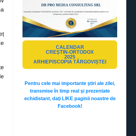
kW
ma
eț
de
CALENDAR
CREȘTIN-ORTODOX
2025
ARHIEPISCOPIA TÂRGOVIȘTEI
te
le
Pentru cele mai importante ştiri ale zilei,
transmise în timp real şi prezentate
echidistant, daţi LIKE paginii noastre de
Facebook!