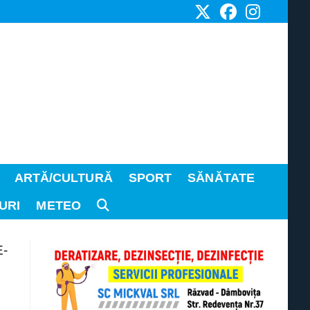
ARTĂ/CULTURĂ
SPORT
SĂNĂTATE
URI
METEO
TOGGLE
WEBSITE
SEARCH