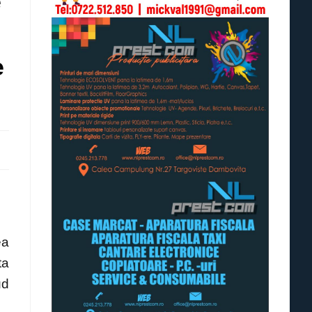
e
e
ea
ta
ud