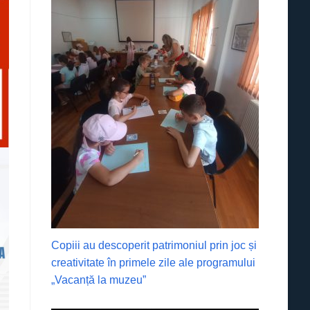
Copiii au descoperit patrimoniul prin joc și
creativitate în primele zile ale programului
„Vacanță la muzeu”