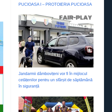
PUCIOASA I – PROTOIERIA PUCIOASA
Jandarmii dâmbovițeni vor fi în mijlocul
cetățenilor pentru un sfârșit de săptămână
în siguranță