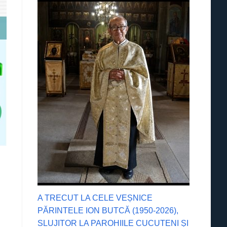
A TRECUT LA CELE VEȘNICE
PĂRINTELE ION BUTCĂ (1950-2026),
SLUJITOR LA PAROHIILE CUCUTENI ȘI