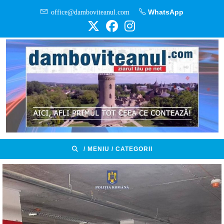
Skip
office@damboviteanul.com
WhatsApp
to
content
/ MENIU / CATEGORII