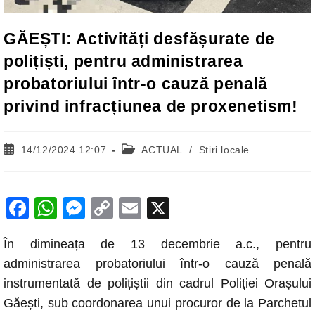
GĂEȘTI: Activități desfășurate de
polițiști, pentru administrarea
probatoriului într-o cauză penală
privind infracțiunea de proxenetism!
Post
Post
14/12/2024 12:07
ACTUAL
/
Stiri locale
published:
category:
F
W
M
C
E
X
a
h
e
o
m
În dimineața de 13 decembrie a.c., pentru
c
at
ss
p
ail
administrarea probatoriului într-o cauză penală
e
s
e
y
instrumentată de polițiștii din cadrul Poliției Orașului
b
A
n
Li
Găești, sub coordonarea unui procuror de la Parchetul