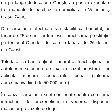
o
p
g
n
de pe lângă Judecătoria Găești, au pus în executare
o
p
er
k
trei mandate de percheziție domiciliară în Voluntari și
k
orașul Găești.
Din cercetările efectuate s-a stabilit că bănuitul, un
tânăr de 25 de ani, ar fi înlesnit practicarea prostituției
pe teritoriul Olandei, de către o tânără de 26 de ani,
din Găești.
Totodată, cu banii obținuți, tânărul ar fi achiziționat un
autoturism și bunuri de lux, în cazul acestora fiind
aplicată măsura sechestrului penal (valoarea
aproximativă fiind de 50.000 euro).
În cauză, cercetările sunt continuate pentru comiterea
infracțiunii de proxenetism în vederea dispunerii
măsurilor prevăzute de lege.