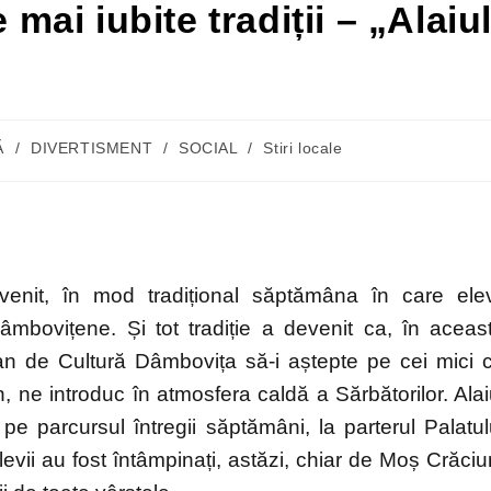
 mai iubite tradiții – „Alaiu
Ă
/
DIVERTISMENT
/
SOCIAL
/
Stiri locale
nit, în mod tradițional săptămâna în care elev
dâmbovițene. Și tot tradiție a devenit ca, în aceas
an de Cultură Dâmbovița să-i aștepte pe cei mici 
, ne introduc în atmosfera caldă a Sărbătorilor. Alai
pe parcursul întregii săptămâni, la parterul Palatul
evii au fost întâmpinați, astăzi, chiar de Moș Crăciu