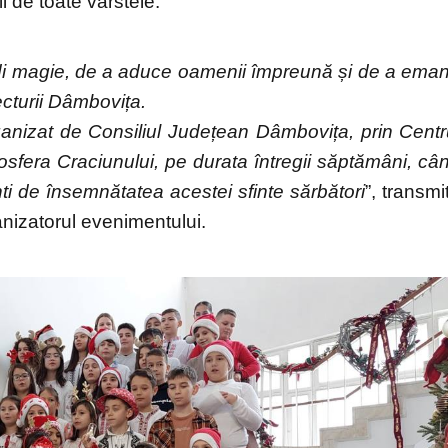
i de toate vârstele.
ndi magie, de a aduce oamenii împreună și de a ema
ecturii Dâmbovița.
rganizat de Consiliul Județean Dâmbovița, prin Centr
sfera Craciunului, pe durata întregii săptămâni, câ
nti de însemnătatea acestei sfinte sărbători
”, transmi
nizatorul evenimentului.