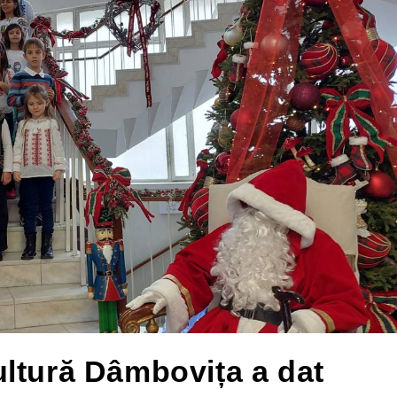
ltură Dâmbovița a dat