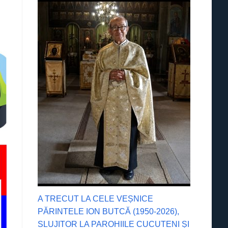
A TRECUT LA CELE VEȘNICE
PĂRINTELE ION BUTCĂ (1950-2026),
SLUJITOR LA PAROHIILE CUCUTENI ȘI