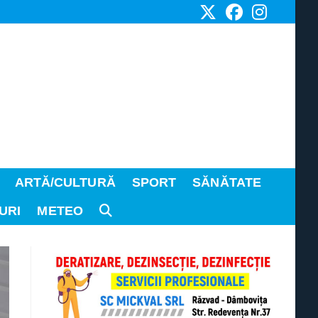
ARTĂ/CULTURĂ
SPORT
SĂNĂTATE
URI
METEO
TOGGLE
WEBSITE
SEARCH