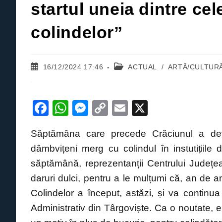
startul uneia dintre cele
colindelor”
Post
Post
16/12/2024 17:46
ACTUAL
/
ARTĂ/CULTUR
published:
category:
F
W
M
C
E
X
a
h
e
o
m
Săptămâna care precede Crăciunul a deve
c
at
ss
p
ail
dâmbvițeni merg cu colindul în instutițiile 
e
s
e
y
săptămână, reprezentanții Centrului Județe
b
A
n
Li
daruri dulci, pentru a le mulțumi că, an de an
o
p
g
n
Colindelor a început, astăzi, și va continua 
o
p
er
k
Administrativ din Târgoviște. Ca o noutate, el
k