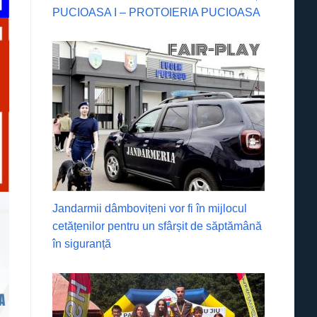
PUCIOASA I – PROTOIERIA PUCIOASA
Jandarmii dâmbovițeni vor fi în mijlocul
cetățenilor pentru un sfârșit de săptămână
în siguranță