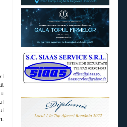
l
ii
tă
cu
ul
ui
n,