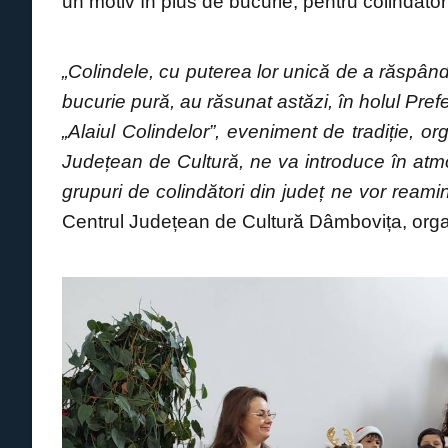
un motiv în plus de bucurie, pentru colindători
„Colindele, cu puterea lor unică de a răspâ
bucurie pură, au răsunat astăzi, în holul Pref
„Alaiul Colindelor”, eveniment de tradiție, o
Județean de Cultură, ne va introduce în atmo
grupuri de colindători din județ ne vor reami
Centrul Județean de Cultură Dâmbovița, orga