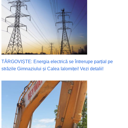
TÂRGOVIȘTE: Energia electrică se întrerupe parțial pe
străzile Gimnaziului și Calea Ialomiței! Vezi detalii!