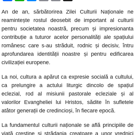
a
h
e
o
m
An de an, sărbătorirea Zilei Culturii Naționale ne
c
at
ss
p
ail
reamintește rostul deosebit de important al culturii
e
s
e
y
pentru societatea noastră, precum și impresionanta
b
A
n
Li
contribuție a tuturor acelor personalități ale spațiului
o
p
g
n
românesc care s-au străduit, rodnic și decisiv, întru
o
p
er
k
aprofundarea identității noastre și pentru edificarea
k
civilizației europene.
La noi, cultura a apărut ca expresie socială a cultului,
ca prelungire a actului liturgic dincolo de spațiul
eclezial, rod al misiunii pastorale ecleziale și al
valorilor Evangheliei lui Hristos, sădite în sufletele
atâtor generații de credincioși, în fiecare epocă.
La fundamentul culturii naționale se află principiile de
viață creștine și strădania creatoare a unor vrednici