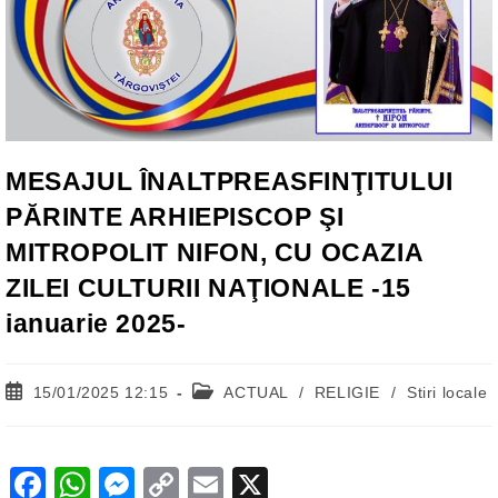
MESAJUL ÎNALTPREASFINŢITULUI
PĂRINTE ARHIEPISCOP ŞI
MITROPOLIT NIFON, CU OCAZIA
ZILEI CULTURII NAŢIONALE -15
ianuarie 2025-
Post
Post
15/01/2025 12:15
ACTUAL
/
RELIGIE
/
Stiri locale
published:
category:
F
W
M
C
E
X