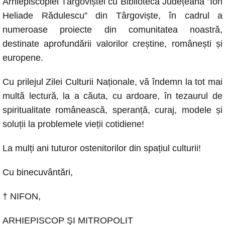
Arhiepiscopiei Târgoviștei cu Biblioteca Județeană ”Ion
Heliade Rădulescu” din Târgoviște, în cadrul a
numeroase proiecte din comunitatea noastră,
destinate aprofundării valorilor creștine, românești și
europene.
Cu prilejul Zilei Culturii Naționale, vă îndemn la tot mai
multă lectură, la a căuta, cu ardoare, în tezaurul de
spiritualitate românească, speranță, curaj, modele și
soluții la problemele vieții cotidiene!
La mulți ani tuturor ostenitorilor din spațiul culturii!
Cu binecuvântări,
† NIFON,
ARHIEPISCOP ŞI MITROPOLIT