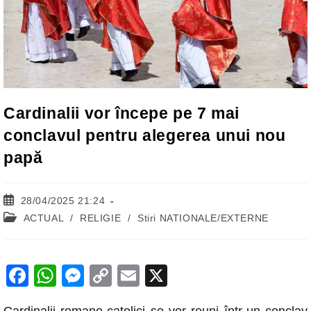
Cardinalii vor începe pe 7 mai
conclavul pentru alegerea unui nou
papă
Post
28/04/2025 21:24
published:
Post
ACTUAL
/
RELIGIE
/
Stiri NATIONALE/EXTERNE
category:
F
W
M
C
E
X
a
h
e
o
m