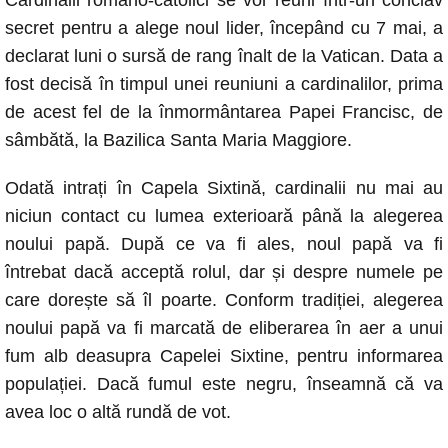
Cardinalii romano-catolici se vor reuni într-un conclav
c
at
ss
p
ail
secret pentru a alege noul lider, începând cu 7 mai, a
e
s
e
y
declarat luni o sursă de rang înalt de la Vatican. Data a
b
A
n
Li
fost decisă în timpul unei reuniuni a cardinalilor, prima
o
p
g
n
de acest fel de la înmormântarea Papei Francisc, de
o
p
er
k
sâmbătă, la Bazilica Santa Maria Maggiore.
k
Odată intrați în Capela Sixtină, cardinalii nu mai au
niciun contact cu lumea exterioară până la alegerea
noului papă. După ce va fi ales, noul papă va fi
întrebat dacă acceptă rolul, dar și despre numele pe
care dorește să îl poarte. Conform tradiției, alegerea
noului papă va fi marcată de eliberarea în aer a unui
fum alb deasupra Capelei Sixtine, pentru informarea
populației. Dacă fumul este negru, înseamnă că va
avea loc o altă rundă de vot.