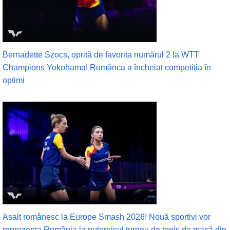
Bernadette Szocs, oprită de favorita numărul 2 la WTT
Champions Yokohama! Românca a încheiat competiția în
optimi
Asalt românesc la Europe Smash 2026! Nouă sportivi vor
reprezenta România la puternicul turneu de tenis de masă din