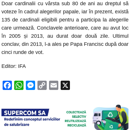
Doar cardinalii cu vârsta sub 80 de ani au dreptul să
voteze în cadrul alegerilor papale, iar în prezent, există
135 de cardinali eligibili pentru a participa la alegerile
care urmează. Conclavele anterioare, care au avut loc
în 2005 și 2013, au durat doar două zile. Ultimul
conclav, din 2013, l-a ales pe Papa Francisc după doar
cinci runde de vot.
Editor: IFA
F
W
M
C
E
X
a
h
e
o
m
c
at
ss
p
ail
e
s
e
y
b
A
n
Li