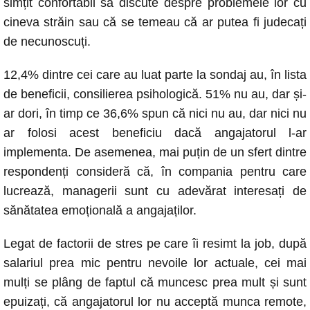
simțit confortabil să discute despre problemele lor cu
cineva străin sau că se temeau că ar putea fi judecați
de necunoscuți.
12,4% dintre cei care au luat parte la sondaj au, în lista
de beneficii, consilierea psihologică. 51% nu au, dar și-
ar dori, în timp ce 36,6% spun că nici nu au, dar nici nu
ar folosi acest beneficiu dacă angajatorul l-ar
implementa. De asemenea, mai puțin de un sfert dintre
respondenți consideră că, în compania pentru care
lucrează, managerii sunt cu adevărat interesați de
sănătatea emoțională a angajaților.
Legat de factorii de stres pe care îi resimt la job, după
salariul prea mic pentru nevoile lor actuale, cei mai
mulți se plâng de faptul că muncesc prea mult și sunt
epuizați, că angajatorul lor nu acceptă munca remote,