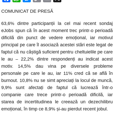
a
h
e
o
m
COMUNICAT DE PRESĂ
c
at
ss
p
ail
e
s
e
y
63,6% dintre participanții la cel mai recent sondaj
b
A
n
Li
eJobs spun că în acest moment trec printr-o perioadă
o
p
g
n
dificilă din punct de vedere emoțional, iar motivul
principal pe care îl asociază acestei stări este legat de
o
p
er
k
faptul că nu câștigă suficient pentru cheltuielile pe care
k
le au – 22,2% dintre respondenți au indicat acest
motiv. 14,5% dau vina pe diversele probleme
personale pe care le au, iar 11% cred că se află în
burnout. 10,8% nu se simt apreciați la locul de muncă,
9,9% sunt afectați de faptul că lucrează într-o
companie care trece printr-o perioadă dificilă, iar
starea de incertitudinea le creează un dezechilibru
emoțional, în timp ce 8,9% și-au pierdut recent jobul.