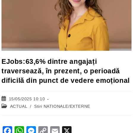
EJobs:63,6% dintre angajați
traversează, în prezent, o perioadă
dificilă din punct de vedere emoțional
Post
15/05/2025 10:10
published:
Post
ACTUAL
/
Stiri NATIONALE/EXTERNE
category:
F
W
M
C
E
X