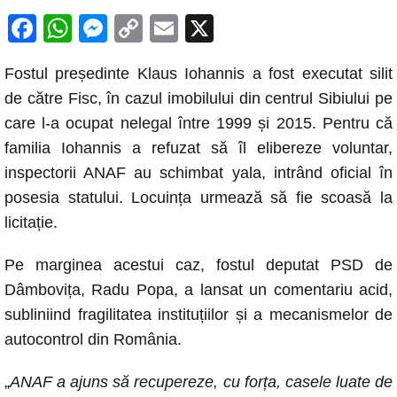
F
W
M
C
E
X
a
h
e
o
m
Fostul președinte Klaus Iohannis a fost executat silit
c
at
ss
p
ail
de către Fisc, în cazul imobilului din centrul Sibiului pe
e
s
e
y
care l-a ocupat nelegal între 1999 și 2015. Pentru că
b
A
n
Li
familia Iohannis a refuzat să îl elibereze voluntar,
o
p
g
n
inspectorii ANAF au schimbat yala, intrând oficial în
o
p
er
k
posesia statului. Locuința urmează să fie scoasă la
k
licitație.
Pe marginea acestui caz, fostul deputat PSD de
Dâmbovița, Radu Popa, a lansat un comentariu acid,
subliniind fragilitatea instituțiilor și a mecanismelor de
autocontrol din România.
„
ANAF a ajuns să recupereze, cu forța, casele luate de