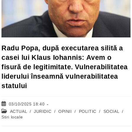
Radu Popa, după executarea silită a
casei lui Klaus Iohannis: Avem o
fisură de legitimitate. Vulnerabilitatea
liderului înseamnă vulnerabilitatea
statului
Post
03/10/2025 18:40
published:
Post
ACTUAL
/
JURIDIC
/
OPINII
/
POLITIC
/
SOCIAL
/
category:
Stiri locale