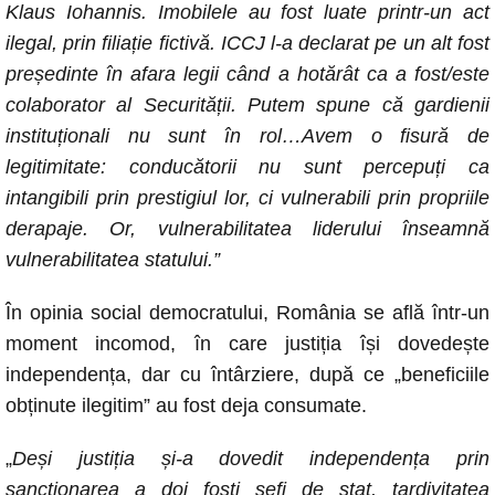
Klaus Iohannis. Imobilele au fost luate printr-un act
ilegal, prin filiație fictivă. ICCJ l-a declarat pe un alt fost
președinte în afara legii când a hotărât ca a fost/este
colaborator al Securității. Putem spune că gardienii
instituționali nu sunt în rol…Avem o fisură de
legitimitate: conducătorii nu sunt percepuți ca
intangibili prin prestigiul lor, ci vulnerabili prin propriile
derapaje. Or, vulnerabilitatea liderului înseamnă
vulnerabilitatea statului.”
În opinia social democratului, România se află într-un
moment incomod, în care justiția își dovedește
independența, dar cu întârziere, după ce „beneficiile
obținute ilegitim” au fost deja consumate.
„
Deși justiția și-a dovedit independența prin
sancționarea a doi foști șefi de stat, tardivitatea