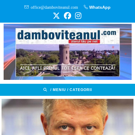
Skip
office@damboviteanul.com
WhatsApp
to
content
/ MENIU / CATEGORII