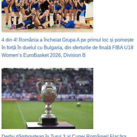
4 din 4! România a încheiat Grupa A pe primul loc și pornește
în forță în duelul cu Bulgaria, din sferturile de finală FIBA U18
Women’s EuroBasket 2026, Division B
Derby dâmbovițean în Turul 3 al Cupei României! Flacăra