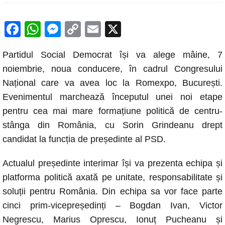
F
W
M
C
E
X
a
h
e
o
m
Partidul Social Democrat își va alege mâine, 7
c
at
ss
p
ail
noiembrie, noua conducere, în cadrul Congresului
e
s
e
y
Național care va avea loc la Romexpo, București.
b
A
n
Li
Evenimentul marchează începutul unei noi etape
o
p
g
n
pentru cea mai mare formațiune politică de centru-
o
p
er
k
stânga din România, cu Sorin Grindeanu drept
k
candidat la funcția de președinte al PSD.
Actualul președinte interimar își va prezenta echipa și
platforma politică axată pe unitate, responsabilitate și
soluții pentru România. Din echipa sa vor face parte
cinci prim-vicepreședinți – Bogdan Ivan, Victor
Negrescu, Marius Oprescu, Ionuț Pucheanu și