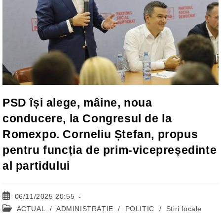
PSD își alege, mâine, noua
conducere, la Congresul de la
Romexpo. Corneliu Ștefan, propus
pentru funcția de prim-vicepreședinte
al partidului
Post
06/11/2025 20:55
published:
Post
ACTUAL
/
ADMINISTRAȚIE
/
POLITIC
/
Stiri locale
category: