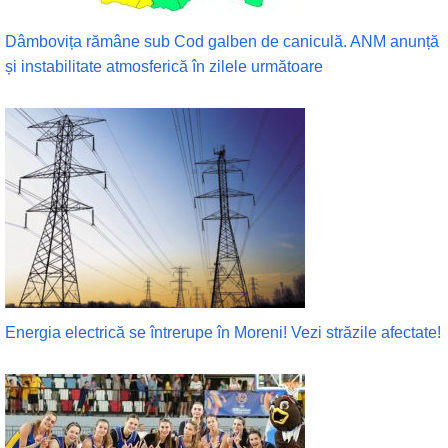
Dâmbovița rămâne sub Cod galben de caniculă. ANM anunță
și instabilitate atmosferică în zilele următoare
Energia electrică se întrerupe în Moreni! Vezi străzile afectate!