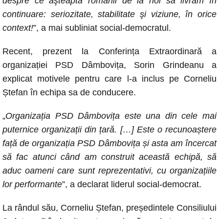
despre ce aşteaptă românii de la noi să livrăm în
continuare: seriozitate, stabilitate şi viziune, în orice
context!
”, a mai subliniat social-democratul.
Recent, prezent la Conferința Extraordinară a
organizației PSD Dâmbovița, Sorin Grindeanu a
explicat motivele pentru care l-a inclus pe Corneliu
Ștefan în echipa sa de conducere.
„
Organizația PSD Dâmbovița este una din cele mai
puternice organizații din țară. […] Este o recunoaștere
față de organizația PSD Dâmbovița și asta am încercat
să fac atunci când am construit această echipă, să
aduc oameni care sunt reprezentativi, cu organizațiile
lor performante
”, a declarat liderul social-democrat.
La rândul său, Corneliu Ștefan, președintele Consiliului