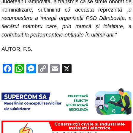
Județean Dâmbovița, a transmis că se simte onorat de
nominalizare, subliniind că aceasta reprezintă „
o
recunoaștere a întregii organizații PSD Dâmbovița, a
fiecărui membru care, prin muncă și loialitate, a
contribuit la performanțele obținute în ultimii ani.”
AUTOR: F.S.
F
W
M
C
E
X
a
h
e
o
m
c
at
ss
p
ail
e
s
e
y
b
A
n
Li
o
p
g
n
o
p
er
k